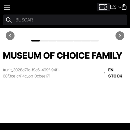
ES
MUSEUM OF CHOICE FAMILY
#unit_3028d71c-f9c6-409f-94f1-
EN
68f3ce1c414c_op10cbee171
STOCK