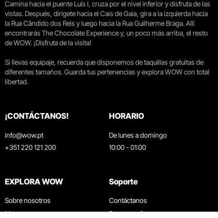
Camina hacia el puente Luís I, cruza por el nivel inferior y disfruta de las
vistas. Después, dirígete hacia el Cais de Gaia, gira a la izquierda hacia
la Rua Cândido dos Reis y luego hacia la Rua Guilherme Braga. Allí
encontrarás The Chocolate Experience y, un poco más arriba, el resto
de WOW. ¡Disfruta de la visita!
Si llevas equipaje, recuerda que disponemos de taquillas gratuitas de
diferentes tamaños. Guarda tus pertenencias y explora WOW con total
libertad.
¡CONTÁCTANOS!
HORARIO
info@wow.pt
De lunes a domingo
+351 220 121 200
10:00 - 01:00
EXPLORA WOW
Soporte
Sobre nosotros
Contáctanos
Museos
Preguntas frecuentes