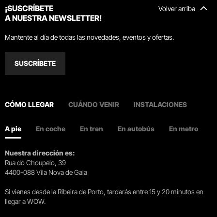
¡SUSCRÍBETE
Volver arriba
A NUESTRA NEWSLETTER!
Mantente al día de todas las novedades, eventos y ofertas.
SUSCRÍBETE
CÓMO LLEGAR
CUÁNDO VENIR
INSTALACIONES
A pie
En coche
En tren
En autobús
En metro
Nuestra dirección es:
Rua do Choupelo, 39
4400-088 Vila Nova de Gaia
Si vienes desde la Ribeira de Porto, tardarás entre 15 y 20 minutos en
llegar a WOW.