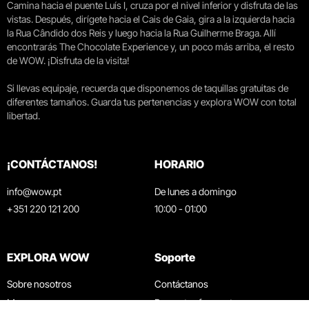
Camina hacia el puente Luís I, cruza por el nivel inferior y disfruta de las
vistas. Después, dirígete hacia el Cais de Gaia, gira a la izquierda hacia
la Rua Cândido dos Reis y luego hacia la Rua Guilherme Braga. Allí
encontrarás The Chocolate Experience y, un poco más arriba, el resto
de WOW. ¡Disfruta de la visita!
Si llevas equipaje, recuerda que disponemos de taquillas gratuitas de
diferentes tamaños. Guarda tus pertenencias y explora WOW con total
libertad.
¡CONTÁCTANOS!
HORARIO
info@wow.pt
De lunes a domingo
+351 220 121 200
10:00 - 01:00
EXPLORA WOW
Soporte
Sobre nosotros
Contáctanos
Museos
Preguntas frecuentes