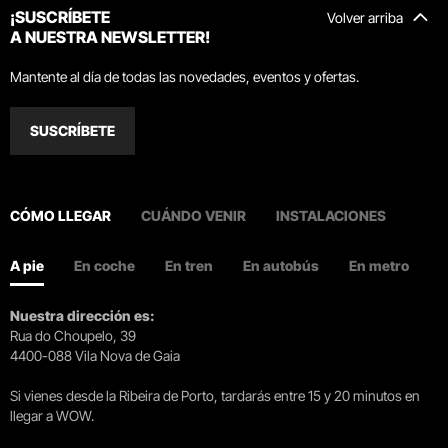
¡SUSCRÍBETE
Volver arriba
A NUESTRA NEWSLETTER!
Mantente al día de todas las novedades, eventos y ofertas.
SUSCRÍBETE
CÓMO LLEGAR
CUÁNDO VENIR
INSTALACIONES
A pie
En coche
En tren
En autobús
En metro
Nuestra dirección es:
Rua do Choupelo, 39
4400-088 Vila Nova de Gaia
Si vienes desde la Ribeira de Porto, tardarás entre 15 y 20 minutos en
llegar a WOW.