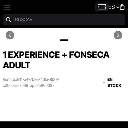
ES
1 EXPERIENCE + FONSECA
ADULT
#unit_5a9117a4-7b9a-4dfa-8f39-
EN
c26cceac7249_op375860027
STOCK