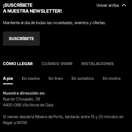
¡SUSCRÍBETE
Volver arriba
A NUESTRA NEWSLETTER!
Mantente al día de todas las novedades, eventos y ofertas.
SUSCRÍBETE
CÓMO LLEGAR
CUÁNDO VENIR
INSTALACIONES
A pie
En coche
En tren
En autobús
En metro
Nuestra dirección es:
Rua do Choupelo, 39
4400-088 Vila Nova de Gaia
Si vienes desde la Ribeira de Porto, tardarás entre 15 y 20 minutos en
llegar a WOW.