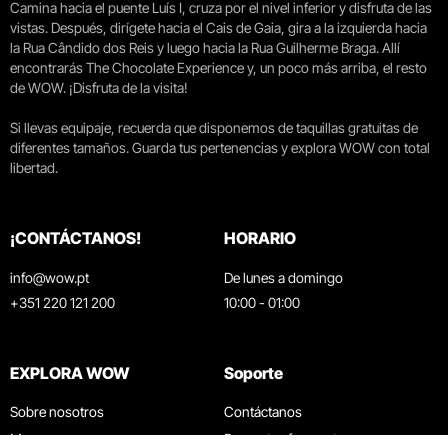
Camina hacia el puente Luís I, cruza por el nivel inferior y disfruta de las
vistas. Después, dirígete hacia el Cais de Gaia, gira a la izquierda hacia
la Rua Cândido dos Reis y luego hacia la Rua Guilherme Braga. Allí
encontrarás The Chocolate Experience y, un poco más arriba, el resto
de WOW. ¡Disfruta de la visita!
Si llevas equipaje, recuerda que disponemos de taquillas gratuitas de
diferentes tamaños. Guarda tus pertenencias y explora WOW con total
libertad.
¡CONTÁCTANOS!
HORARIO
info@wow.pt
De lunes a domingo
+351 220 121 200
10:00 - 01:00
EXPLORA WOW
Soporte
Sobre nosotros
Contáctanos
Museos
Preguntas frecuentes