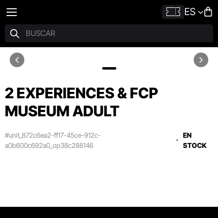
ES
2 EXPERIENCES & FCP
MUSEUM ADULT
#unit_872c6ea2-ff17-45ce-912c-
EN
a0b600c692a0_op38c288146
STOCK