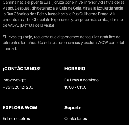
Camina hacia el puente Luís I, cruza por el nivel inferior y disfruta de las
vistas. Después, dirígete hacia el Cais de Gaia, gira a la izquierda hacia
la Rua Cândido dos Reis y luego hacia la Rua Guilherme Braga. Allí
encontrarás The Chocolate Experience y, un poco más arriba, el resto
de WOW. ¡Disfruta de la visita!
Si llevas equipaje, recuerda que disponemos de taquillas gratuitas de
diferentes tamaños. Guarda tus pertenencias y explora WOW con total
libertad.
¡CONTÁCTANOS!
HORARIO
info@wow.pt
De lunes a domingo
+351 220 121 200
10:00 - 01:00
EXPLORA WOW
Soporte
Sobre nosotros
Contáctanos
Museos
Preguntas frecuentes