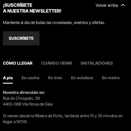
¡SUSCRÍBETE
Volver arriba
A NUESTRA NEWSLETTER!
Mantente al día de todas las novedades, eventos y ofertas.
SUSCRÍBETE
CÓMO LLEGAR
CUÁNDO VENIR
INSTALACIONES
A pie
En coche
En tren
En autobús
En metro
Nuestra dirección es:
Rua do Choupelo, 39
4400-088 Vila Nova de Gaia
Si vienes desde la Ribeira de Porto, tardarás entre 15 y 20 minutos en
llegar a WOW.