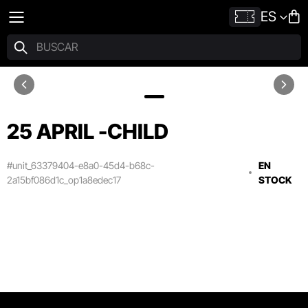
ES
25 APRIL -CHILD
#unit_63379404-e8a0-45d4-b68c-
EN
2a15bf086d1c_op1a8edec17
STOCK