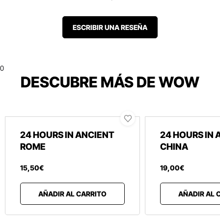
ESCRIBIR UNA RESEÑA
0
DESCUBRE MÁS DE WOW
24 HOURS IN ANCIENT
24 HOURS IN 
ROME
CHINA
15
,
50
€
19
,
00
€
AÑADIR AL CARRITO
AÑADIR AL 