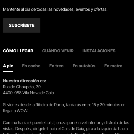
Mantente al día de todas las novedades, eventos y ofertas.
SUSCRÍBETE
CÓMO LLEGAR
CUÁNDO VENIR
INSTALACIONES
A pie
En coche
En tren
En autobús
En metro
Nuestra dirección es:
Rua do Choupelo, 39
4400-088 Vila Nova de Gaia
Si vienes desde la Ribeira de Porto, tardarás entre 15 y 20 minutos en
llegar a WOW.
Camina hacia el puente Luís I, cruza por el nivel inferior y disfruta de las
vistas. Después, dirígete hacia el Cais de Gaia, gira a la izquierda hacia