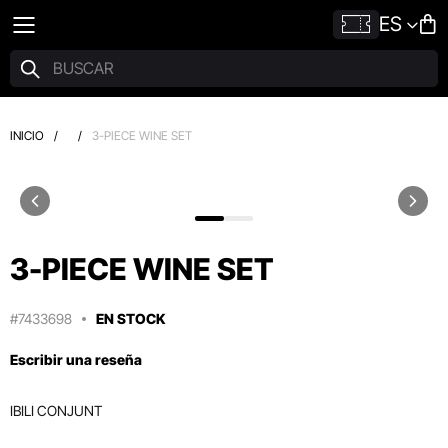
ES
INICIO
/
/
3-PIECE WINE SET
3-PIECE WINE SET
#7433698
EN STOCK
Escribir una reseña
IBILI CONJUNT