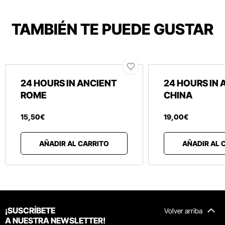
TAMBIÉN TE PUEDE GUSTAR
24 HOURS IN ANCIENT
24 HOURS IN 
ROME
CHINA
15
,
50
€
19
,
00
€
AÑADIR AL CARRITO
AÑADIR AL 
¡SUSCRÍBETE
Volver arriba
A NUESTRA NEWSLETTER!