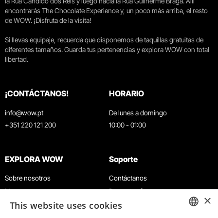
la Rua Cândido dos Reis y luego hacia la Rua Guilherme Braga. Allí
encontrarás The Chocolate Experience y, un poco más arriba, el resto
de WOW. ¡Disfruta de la visita!
Si llevas equipaje, recuerda que disponemos de taquillas gratuitas de
diferentes tamaños. Guarda tus pertenencias y explora WOW con total
libertad.
¡CONTÁCTANOS!
HORARIO
info@wow.pt
De lunes a domingo
+351 220 121 200
10:00 - 01:00
EXPLORA WOW
Soporte
Sobre nosotros
Contáctanos
Museos
Preguntas frecuentes
×
This website uses cookies
Agenda
Términos y condiciones
Noticias
Política de privacidad y cookies