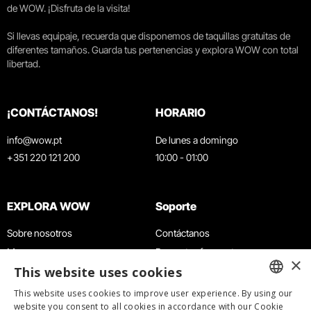
de WOW. ¡Disfruta de la visita!
Si llevas equipaje, recuerda que disponemos de taquillas gratuitas de
diferentes tamaños. Guarda tus pertenencias y explora WOW con total
libertad.
¡CONTÁCTANOS!
HORARIO
info@wow.pt
De lunes a domingo
+351 220 121 200
10:00 - 01:00
EXPLORA WOW
Soporte
Sobre nosotros
Contáctanos
Museos
Preguntas frecuentes
×
This website uses cookies
Agenda
Términos y condiciones
Noticias
Política de privacidad y cookies
This website uses cookies to improve user experience. By using our
ENGLISH
website you consent to all cookies in accordance with our Cookie
Restaurantes
Trabaja con nosotros