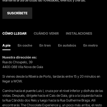
Mantente al día de todas las novedades, eventos y ofertas.
SUSCRÍBETE
CÓMO LLEGAR
CUÁNDO VENIR
INSTALACIONES
A pie
En coche
En tren
En autobús
En metro
Nuestra dirección es:
Rua do Choupelo, 39
4400-088 Vila Nova de Gaia
Si vienes desde la Ribeira de Porto, tardarás entre 15 y 20 minutos en
llegar a WOW.
Camina hacia el puente Luís I, cruza por el nivel inferior y disfruta de las
vistas. Después, dirígete hacia el Cais de Gaia, gira a la izquierda hacia
la Rua Cândido dos Reis y luego hacia la Rua Guilherme Braga. Allí
encontrarás The Chocolate Experience y, un poco más arriba, el resto