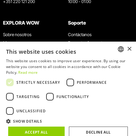
+351 220 121 200
10:00 - 01:00
EXPLORA WOW
Soporte
Sobre nosotros
Contáctanos
Museos
Preguntas frecuentes
×
This website uses cookies
Agenda
Términos y condiciones
Noticias
Política de privacidad y cookies
This website uses cookies to improve user experience. By using our
ENGLISH
website you consent to all cookies in accordance with our Cookie
Restaurantes
Trabaja con nosotros
Policy.
Read more
Tarjeta WOW
Canal de denuncias
PORTUGUESE
STRICTLY NECESSARY
PERFORMANCE
Grupos y eventos
Libro de reclamaciones
Servicio educativo
TARGETING
FUNCTIONALITY
UNCLASSIFIED
SHOW DETAILS
© 2026
WOW
ACCEPT ALL
DECLINE ALL