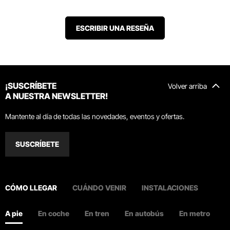
ESCRIBIR UNA RESEÑA
¡SUSCRÍBETE
Volver arriba
A NUESTRA NEWSLETTER!
Mantente al día de todas las novedades, eventos y ofertas.
SUSCRÍBETE
CÓMO LLEGAR
CUÁNDO VENIR
INSTALACIONES
A pie
En coche
En tren
En autobús
En metro