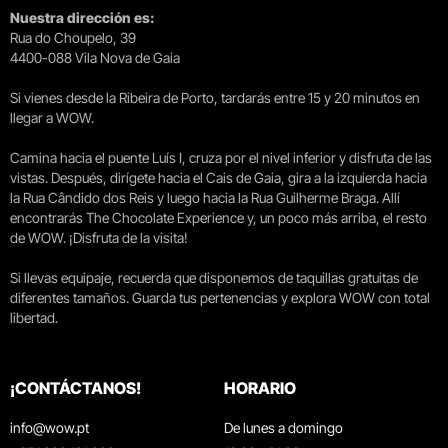
Nuestra dirección es:
Rua do Choupelo, 39
4400-088 Vila Nova de Gaia
Si vienes desde la Ribeira de Porto, tardarás entre 15 y 20 minutos en
llegar a WOW.
Camina hacia el puente Luís I, cruza por el nivel inferior y disfruta de las
vistas. Después, dirígete hacia el Cais de Gaia, gira a la izquierda hacia
la Rua Cândido dos Reis y luego hacia la Rua Guilherme Braga. Allí
encontrarás The Chocolate Experience y, un poco más arriba, el resto
de WOW. ¡Disfruta de la visita!
Si llevas equipaje, recuerda que disponemos de taquillas gratuitas de
diferentes tamaños. Guarda tus pertenencias y explora WOW con total
libertad.
¡CONTÁCTANOS!
HORARIO
info@wow.pt
De lunes a domingo