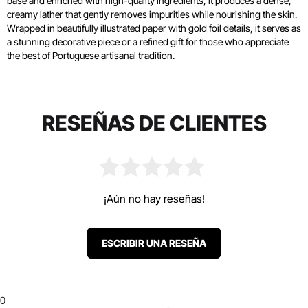
base and enriched with high-quality ingredients, it produces a dense,
creamy lather that gently removes impurities while nourishing the skin.
Wrapped in beautifully illustrated paper with gold foil details, it serves as
a stunning decorative piece or a refined gift for those who appreciate
the best of Portuguese artisanal tradition.
RESEÑAS DE CLIENTES
¡Aún no hay reseñas!
ESCRIBIR UNA RESEÑA
0