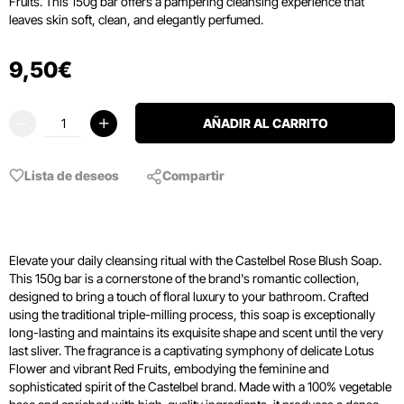
Fruits. This 150g bar offers a pampering cleansing experience that
leaves skin soft, clean, and elegantly perfumed.
9
,
50
€
AÑADIR AL CARRITO
Lista de deseos
Compartir
Elevate your daily cleansing ritual with the Castelbel Rose Blush Soap.
This 150g bar is a cornerstone of the brand's romantic collection,
designed to bring a touch of floral luxury to your bathroom. Crafted
using the traditional triple-milling process, this soap is exceptionally
long-lasting and maintains its exquisite shape and scent until the very
last sliver. The fragrance is a captivating symphony of delicate Lotus
Flower and vibrant Red Fruits, embodying the feminine and
sophisticated spirit of the Castelbel brand. Made with a 100% vegetable