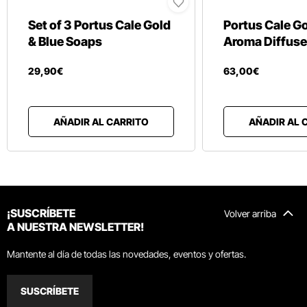
Set of 3 Portus Cale Gold
Portus Cale Go
& Blue Soaps
Aroma Diffuse
29
,
90
€
63
,
00
€
AÑADIR AL CARRITO
AÑADIR AL 
¡SUSCRÍBETE
Volver arriba
A NUESTRA NEWSLETTER!
Mantente al día de todas las novedades, eventos y ofertas.
SUSCRÍBETE