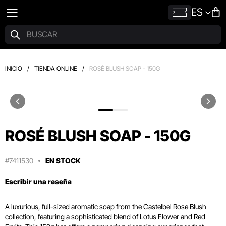
ES
INICIO
/
TIENDA ONLINE
/
ROSÉ BLUSH SOAP - 150G
ROSÉ BLUSH SOAP - 150G
#7411530
EN STOCK
Escribir una reseña
A luxurious, full-sized aromatic soap from the Castelbel Rose Blush
collection, featuring a sophisticated blend of Lotus Flower and Red