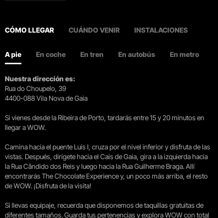
CÓMO LLEGAR
CUÁNDO VENIR
INSTALACIONES
A pie
En coche
En tren
En autobús
En metro
Nuestra dirección es:
Rua do Choupelo, 39
4400-088 Vila Nova de Gaia
Si vienes desde la Ribeira de Porto, tardarás entre 15 y 20 minutos en
llegar a WOW.
Camina hacia el puente Luís I, cruza por el nivel inferior y disfruta de las
vistas. Después, dirígete hacia el Cais de Gaia, gira a la izquierda hacia
la Rua Cândido dos Reis y luego hacia la Rua Guilherme Braga. Allí
encontrarás The Chocolate Experience y, un poco más arriba, el resto
de WOW. ¡Disfruta de la visita!
Si llevas equipaje, recuerda que disponemos de taquillas gratuitas de
diferentes tamaños. Guarda tus pertenencias y explora WOW con total