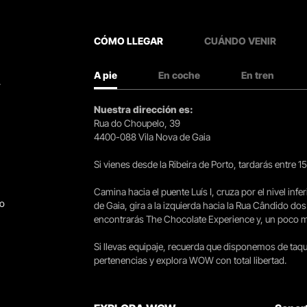
CÓMO LLEGAR
CUÁNDO VENIR
A pie
En coche
En tren
.
Nuestra dirección es:
Rua do Choupelo, 39
4400-088 Vila Nova de Gaia
Si vienes desde la Ribeira de Porto, tardarás entre 
Camina hacia el puente Luís I, cruza por el nivel infer
go
de Gaia, gira a la izquierda hacia la Rua Cândido dos
encontrarás The Chocolate Experience y, un poco más 
Si llevas equipaje, recuerda que disponemos de taqui
pertenencias y explora WOW con total libertad.