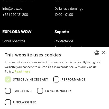
info@wow.pt
De lunes a domingo
+351 220 121 200
10:00 - 01:00
EXPLORA WOW
Soporte
Sobre nosotros
Contáctanos
Museos
Preguntas frecuentes
×
This website uses cookies
Agenda
Términos y condiciones
Noticias
Política de privacidad y cookies
This website uses cookies to improve user experience. By using our
ENGLISH
website you consent to all cookies in accordance with our Cookie
Restaurantes
Trabaja con nosotros
Policy.
Read more
Tarjeta WOW
Canal de denuncias
PORTUGUESE
STRICTLY NECESSARY
PERFORMANCE
Grupos y eventos
Libro de reclamaciones
Servicio educativo
TARGETING
FUNCTIONALITY
UNCLASSIFIED