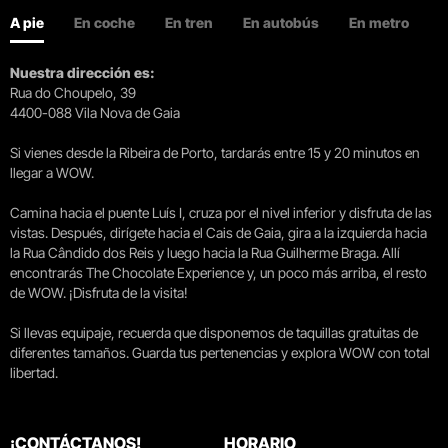
A pie
En coche
En tren
En autobús
En metro
Nuestra dirección es:
Rua do Choupelo, 39
4400-088 Vila Nova de Gaia
Si vienes desde la Ribeira de Porto, tardarás entre 15 y 20 minutos en
llegar a WOW.
Camina hacia el puente Luís I, cruza por el nivel inferior y disfruta de las
vistas. Después, dirígete hacia el Cais de Gaia, gira a la izquierda hacia
la Rua Cândido dos Reis y luego hacia la Rua Guilherme Braga. Allí
encontrarás The Chocolate Experience y, un poco más arriba, el resto
de WOW. ¡Disfruta de la visita!
Si llevas equipaje, recuerda que disponemos de taquillas gratuitas de
diferentes tamaños. Guarda tus pertenencias y explora WOW con total
libertad.
¡CONTÁCTANOS!
HORARIO