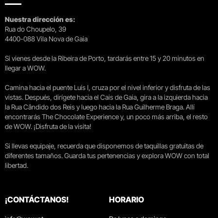
Nuestra dirección es:
Rua do Choupelo, 39
4400-088 Vila Nova de Gaia
Si vienes desde la Ribeira de Porto, tardarás entre 15 y 20 minutos en
llegar a WOW.
Camina hacia el puente Luís I, cruza por el nivel inferior y disfruta de las
vistas. Después, dirígete hacia el Cais de Gaia, gira a la izquierda hacia
la Rua Cândido dos Reis y luego hacia la Rua Guilherme Braga. Allí
encontrarás The Chocolate Experience y, un poco más arriba, el resto
de WOW. ¡Disfruta de la visita!
Si llevas equipaje, recuerda que disponemos de taquillas gratuitas de
diferentes tamaños. Guarda tus pertenencias y explora WOW con total
libertad.
¡CONTÁCTANOS!
HORARIO