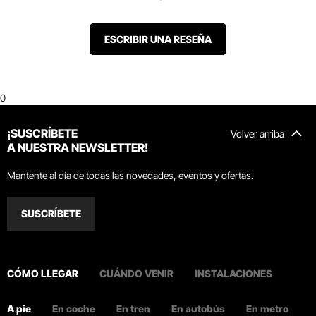
ESCRIBIR UNA RESEÑA
0
¡SUSCRÍBETE
Volver arriba
A NUESTRA NEWSLETTER!
Mantente al día de todas las novedades, eventos y ofertas.
SUSCRÍBETE
CÓMO LLEGAR
CUÁNDO VENIR
INSTALACIONES
A pie
En coche
En tren
En autobús
En metro