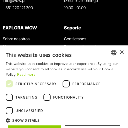
info@wow.pt
De lunes a domingo
+351 220 121 200
10:00 - 01:00
EXPLORA WOW
Soporte
Sobre nosotros
Contáctanos
Museos
Preguntas frecuentes
×
This website uses cookies
Agenda
Términos y condiciones
Noticias
Política de privacidad y cookies
This website uses cookies to improve user experience. By using our
ENGLISH
website you consent to all cookies in accordance with our Cookie
Restaurantes
Trabaja con nosotros
Policy.
Read more
Tarjeta WOW
Canal de denuncias
PORTUGUESE
STRICTLY NECESSARY
PERFORMANCE
Grupos y eventos
Libro de reclamaciones
Servicio educativo
TARGETING
FUNCTIONALITY
UNCLASSIFIED
SHOW DETAILS
© 2026
WOW