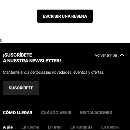
ESCRIBIR UNA RESEÑA
0
¡SUSCRÍBETE
Volver arriba
A NUESTRA NEWSLETTER!
Mantente al día de todas las novedades, eventos y ofertas.
SUSCRÍBETE
CÓMO LLEGAR
CUÁNDO VENIR
INSTALACIONES
A pie
En coche
En tren
En autobús
En metro