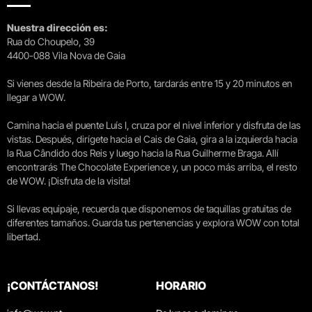
Nuestra dirección es:
Rua do Choupelo, 39
4400-088 Vila Nova de Gaia
Si vienes desde la Ribeira de Porto, tardarás entre 15 y 20 minutos en
llegar a WOW.
Camina hacia el puente Luís I, cruza por el nivel inferior y disfruta de las
vistas. Después, dirígete hacia el Cais de Gaia, gira a la izquierda hacia
la Rua Cândido dos Reis y luego hacia la Rua Guilherme Braga. Allí
encontrarás The Chocolate Experience y, un poco más arriba, el resto
de WOW. ¡Disfruta de la visita!
Si llevas equipaje, recuerda que disponemos de taquillas gratuitas de
diferentes tamaños. Guarda tus pertenencias y explora WOW con total
libertad.
¡CONTÁCTANOS!
HORARIO