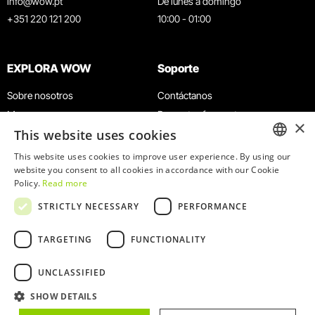
info@wow.pt
De lunes a domingo
+351 220 121 200
10:00 - 01:00
EXPLORA WOW
Soporte
Sobre nosotros
Contáctanos
Museos
Preguntas frecuentes
×
This website uses cookies
Agenda
Términos y condiciones
Noticias
Política de privacidad y cookies
This website uses cookies to improve user experience. By using our
ENGLISH
website you consent to all cookies in accordance with our Cookie
Restaurantes
Trabaja con nosotros
Policy.
Read more
Tarjeta WOW
Canal de denuncias
PORTUGUESE
STRICTLY NECESSARY
PERFORMANCE
Grupos y eventos
Libro de reclamaciones
Servicio educativo
TARGETING
FUNCTIONALITY
UNCLASSIFIED
SHOW DETAILS
© 2026
WOW