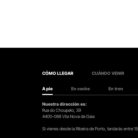
CÓMO LLEGAR
CUÁNDO VENIR
A pie
En coche
En tren
.
Nuestra dirección es:
Rua do Choupelo, 39
4400-088 Vila Nova de Gaia
Si vienes desde la Ribeira de Porto, tardarás entre 