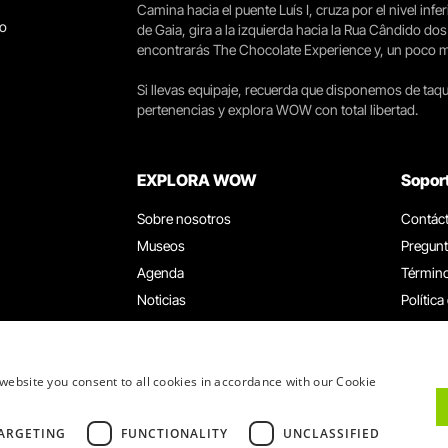
Camina hacia el puente Luís I, cruza por el nivel infer
go
de Gaia, gira a la izquierda hacia la Rua Cândido dos
encontrarás The Chocolate Experience y, un poco más 
Si llevas equipaje, recuerda que disponemos de taqui
pertenencias y explora WOW con total libertad.
EXPLORA WOW
Sopor
Sobre nosotros
Contác
Museos
Pregunt
Agenda
Término
Noticias
Política
Restaurantes
Trabaja
Tarjeta WOW
Canal d
Grupos y eventos
Libro d
website you consent to all cookies in accordance with our Cookie
Servicio educativo
ARGETING
FUNCTIONALITY
UNCLASSIFIED