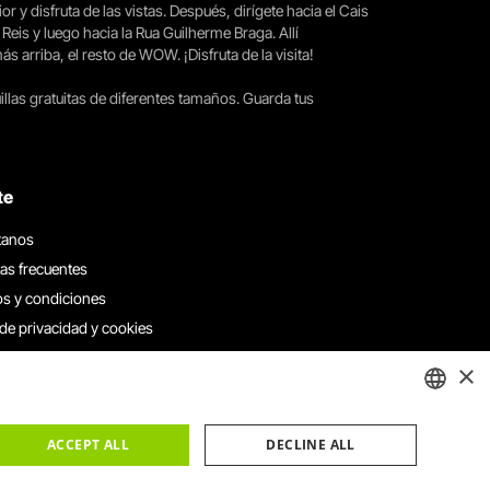
ior y disfruta de las vistas. Después, dirígete hacia el Cais
 Reis y luego hacia la Rua Guilherme Braga. Allí
arriba, el resto de WOW. ¡Disfruta de la visita!
llas gratuitas de diferentes tamaños. Guarda tus
te
tanos
as frecuentes
s y condiciones
 de privacidad y cookies
 con nosotros
×
e denuncias
e reclamaciones
ENGLISH
ACCEPT ALL
DECLINE ALL
PORTUGUESE