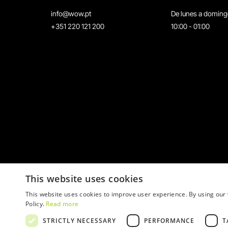
info@wow.pt
De lunes a domin
+351 220 121 200
10:00 - 01:00
This website uses cookies
This website uses cookies to improve user experience. By using our 
Policy.
Read more
STRICTLY NECESSARY
PERFORMANCE
T