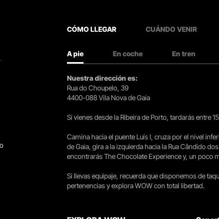
CÓMO LLEGAR
CUÁNDO VENIR
A pie
En coche
En tren
.
Nuestra dirección es:
Rua do Choupelo, 39
4400-088 Vila Nova de Gaia
Si vienes desde la Ribeira de Porto, tardarás entre 
Camina hacia el puente Luís I, cruza por el nivel infer
go
de Gaia, gira a la izquierda hacia la Rua Cândido dos
encontrarás The Chocolate Experience y, un poco más 
Si llevas equipaje, recuerda que disponemos de taqui
pertenencias y explora WOW con total libertad.