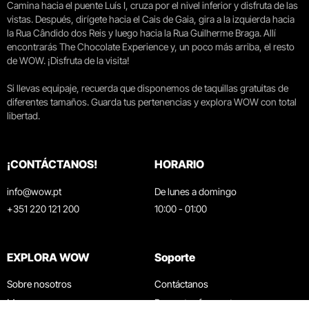
Camina hacia el puente Luís I, cruza por el nivel inferior y disfruta de las
vistas. Después, dirígete hacia el Cais de Gaia, gira a la izquierda hacia
la Rua Cândido dos Reis y luego hacia la Rua Guilherme Braga. Allí
encontrarás The Chocolate Experience y, un poco más arriba, el resto
de WOW. ¡Disfruta de la visita!
Si llevas equipaje, recuerda que disponemos de taquillas gratuitas de
diferentes tamaños. Guarda tus pertenencias y explora WOW con total
libertad.
¡CONTÁCTANOS!
HORARIO
info@wow.pt
De lunes a domingo
+351 220 121 200
10:00 - 01:00
EXPLORA WOW
Soporte
Sobre nosotros
Contáctanos
Museos
Preguntas frecuentes