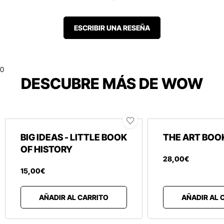
ESCRIBIR UNA RESEÑA
0
DESCUBRE MÁS DE WOW
BIG IDEAS - LITTLE BOOK
THE ART BOO
OF HISTORY
28
,
00
€
15
,
00
€
AÑADIR AL CARRITO
AÑADIR AL 