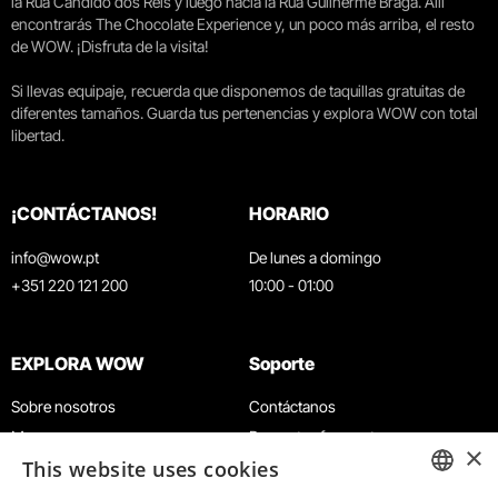
la Rua Cândido dos Reis y luego hacia la Rua Guilherme Braga. Allí
encontrarás The Chocolate Experience y, un poco más arriba, el resto
de WOW. ¡Disfruta de la visita!
Si llevas equipaje, recuerda que disponemos de taquillas gratuitas de
diferentes tamaños. Guarda tus pertenencias y explora WOW con total
libertad.
¡CONTÁCTANOS!
HORARIO
info@wow.pt
De lunes a domingo
+351 220 121 200
10:00 - 01:00
EXPLORA WOW
Soporte
Sobre nosotros
Contáctanos
Museos
Preguntas frecuentes
×
This website uses cookies
Agenda
Términos y condiciones
Noticias
Política de privacidad y cookies