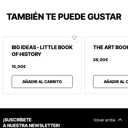
TAMBIÉN TE PUEDE GUSTAR
BIG IDEAS - LITTLE BOOK
THE ART BOO
OF HISTORY
28
,
00
€
15
,
00
€
AÑADIR AL CARRITO
AÑADIR AL 
¡SUSCRÍBETE
Volver arriba
A NUESTRA NEWSLETTER!