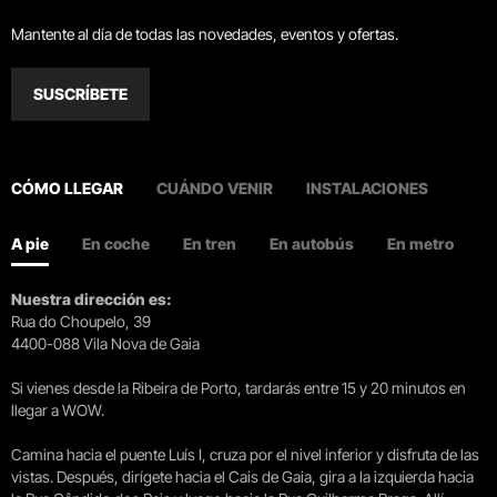
Mantente al día de todas las novedades, eventos y ofertas.
SUSCRÍBETE
CÓMO LLEGAR
CUÁNDO VENIR
INSTALACIONES
A pie
En coche
En tren
En autobús
En metro
Nuestra dirección es:
Rua do Choupelo, 39
4400-088 Vila Nova de Gaia
Si vienes desde la Ribeira de Porto, tardarás entre 15 y 20 minutos en
llegar a WOW.
Camina hacia el puente Luís I, cruza por el nivel inferior y disfruta de las
vistas. Después, dirígete hacia el Cais de Gaia, gira a la izquierda hacia