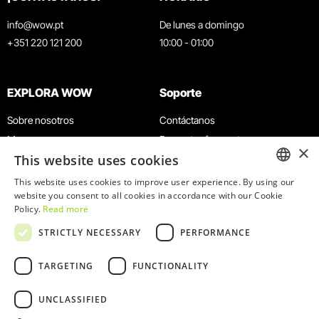
info@wow.pt
De lunes a domingo
+351 220 121 200
10:00 - 01:00
EXPLORA WOW
Soporte
Sobre nosotros
Contáctanos
Museos
Preguntas frecuentes
×
This website uses cookies
Agenda
Términos y condiciones
Noticias
Política de privacidad y cookies
This website uses cookies to improve user experience. By using our
ENGLISH
website you consent to all cookies in accordance with our Cookie
Restaurantes
Trabaja con nosotros
Policy.
Read more
Tarjeta WOW
Canal de denuncias
PORTUGUESE
STRICTLY NECESSARY
PERFORMANCE
Grupos y eventos
Libro de reclamaciones
Servicio educativo
TARGETING
FUNCTIONALITY
UNCLASSIFIED