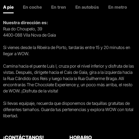
A pie
En coche
En tren
En autobús
En metro
Nuestra dirección es:
Rua do Choupelo, 39
4400-088 Vila Nova de Gaia
Si vienes desde la Ribeira de Porto, tardarás entre 15 y 20 minutos en
llegar a WOW.
Camina hacia el puente Luís I, cruza por el nivel inferior y disfruta de las
vistas. Después, dirígete hacia el Cais de Gaia, gira a la izquierda hacia
la Rua Cândido dos Reis y luego hacia la Rua Guilherme Braga. Allí
encontrarás The Chocolate Experience y, un poco más arriba, el resto
de WOW. ¡Disfruta de la visita!
Si llevas equipaje, recuerda que disponemos de taquillas gratuitas de
diferentes tamaños. Guarda tus pertenencias y explora WOW con total
libertad.
¡CONTÁCTANOS!
HORARIO