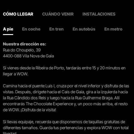
CÓMO LLEGAR
CUÁNDO VENIR
INSTALACIONES
A pie
En coche
En tren
En autobús
En metro
Nuestra dirección es:
Rua do Choupelo, 39
4400-088 Vila Nova de Gaia
Si vienes desde la Ribeira de Porto, tardarás entre 15 y 20 minutos en
llegar a WOW.
Camina hacia el puente Luís I, cruza por el nivel inferior y disfruta de las
vistas. Después, dirígete hacia el Cais de Gaia, gira a la izquierda hacia
la Rua Cândido dos Reis y luego hacia la Rua Guilherme Braga. Allí
encontrarás The Chocolate Experience y, un poco más arriba, el resto
de WOW. ¡Disfruta de la visita!
Si llevas equipaje, recuerda que disponemos de taquillas gratuitas de
diferentes tamaños. Guarda tus pertenencias y explora WOW con total
libertad.