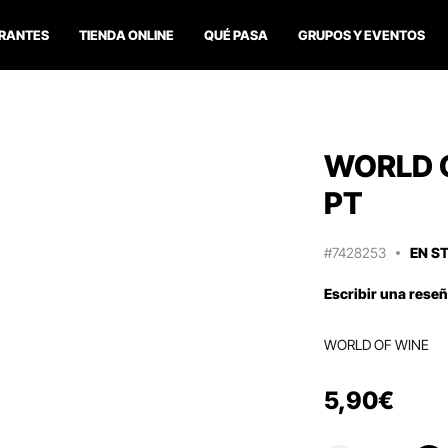
RANTES
TIENDA ONLINE
QUÉ PASA
GRUPOS Y EVENTOS
WORLD O
PT
#7428253
EN S
Escribir una rese
WORLD OF WINE
5
,
90
€