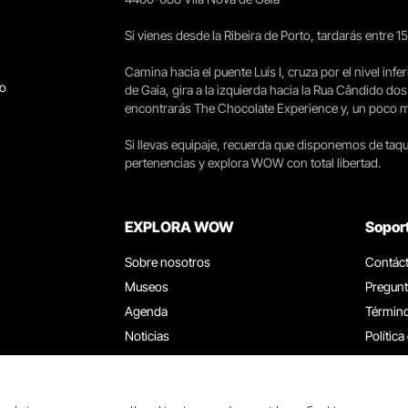
Si vienes desde la Ribeira de Porto, tardarás entre 
Camina hacia el puente Luís I, cruza por el nivel infer
go
de Gaia, gira a la izquierda hacia la Rua Cândido dos
encontrarás The Chocolate Experience y, un poco más 
Si llevas equipaje, recuerda que disponemos de taqui
pertenencias y explora WOW con total libertad.
EXPLORA WOW
Sopor
Sobre nosotros
Contác
Museos
Pregunt
Agenda
Término
Noticias
Política
Restaurantes
Trabaja
Tarjeta WOW
Canal d