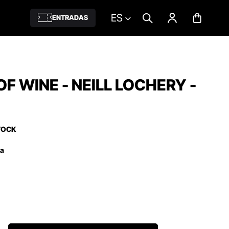
ES
ENTRADAS
F WINE - NEILL LOCHERY -
TOCK
ña