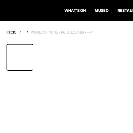
WHAT'S ON
MUSEO
RESTAU
INICIO
/
/
WORLD OF WINE - NEILL LOCHERY - PT