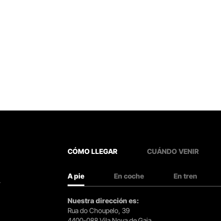
CÓMO LLEGAR
CUÁNDO VENIR
A pie
En coche
En tren
.
Nuestra dirección es:
Rua do Choupelo, 39
4400-088 Vila Nova de Gaia