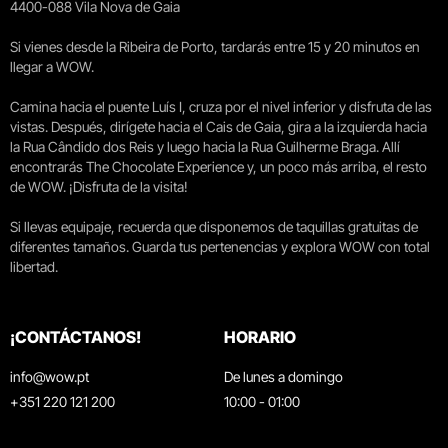
4400-088 Vila Nova de Gaia
Si vienes desde la Ribeira de Porto, tardarás entre 15 y 20 minutos en
llegar a WOW.
Camina hacia el puente Luís I, cruza por el nivel inferior y disfruta de las
vistas. Después, dirígete hacia el Cais de Gaia, gira a la izquierda hacia
la Rua Cândido dos Reis y luego hacia la Rua Guilherme Braga. Allí
encontrarás The Chocolate Experience y, un poco más arriba, el resto
de WOW. ¡Disfruta de la visita!
Si llevas equipaje, recuerda que disponemos de taquillas gratuitas de
diferentes tamaños. Guarda tus pertenencias y explora WOW con total
libertad.
¡CONTÁCTANOS!
HORARIO
info@wow.pt
De lunes a domingo
+351 220 121 200
10:00 - 01:00