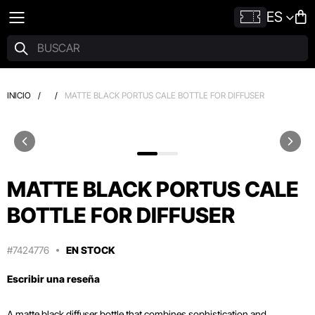
ES
INICIO
/
/
MATTE BLACK PORTUS CALE BOTTLE FOR DIFFUSER
MATTE BLACK PORTUS CALE
BOTTLE FOR DIFFUSER
#7424776
EN STOCK
Escribir una reseña
A matte black diffuser bottle that combines sophistication and