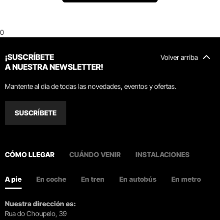
0
¡SUSCRÍBETE
Volver arriba
A NUESTRA NEWSLETTER!
Mantente al día de todas las novedades, eventos y ofertas.
SUSCRÍBETE
CÓMO LLEGAR
CUÁNDO VENIR
INSTALACIONES
A pie
En coche
En tren
En autobús
En metro
Nuestra dirección es:
Rua do Choupelo, 39