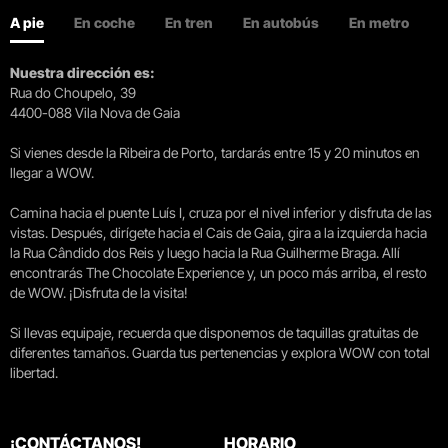
A pie
En coche
En tren
En autobús
En metro
Nuestra dirección es:
Rua do Choupelo, 39
4400-088 Vila Nova de Gaia
Si vienes desde la Ribeira de Porto, tardarás entre 15 y 20 minutos en
llegar a WOW.
Camina hacia el puente Luís I, cruza por el nivel inferior y disfruta de las
vistas. Después, dirígete hacia el Cais de Gaia, gira a la izquierda hacia
la Rua Cândido dos Reis y luego hacia la Rua Guilherme Braga. Allí
encontrarás The Chocolate Experience y, un poco más arriba, el resto
de WOW. ¡Disfruta de la visita!
Si llevas equipaje, recuerda que disponemos de taquillas gratuitas de
diferentes tamaños. Guarda tus pertenencias y explora WOW con total
libertad.
¡CONTÁCTANOS!
HORARIO