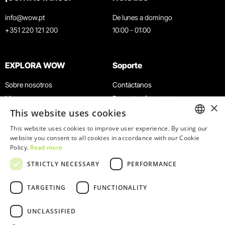
info@wow.pt
De lunes a domingo
+351 220 121 200
10:00 - 01:00
EXPLORA WOW
Soporte
Sobre nosotros
Contáctanos
Museos
Preguntas frecuentes
×
This website uses cookies
Agenda
Términos y condiciones
Noticias
Política de privacidad y cookies
This website uses cookies to improve user experience. By using our
ENGLISH
website you consent to all cookies in accordance with our Cookie
Restaurantes
Trabaja con nosotros
Policy.
Read more
Tarjeta WOW
Canal de denuncias
PORTUGUESE
STRICTLY NECESSARY
PERFORMANCE
Grupos y eventos
Libro de reclamaciones
Servicio educativo
TARGETING
FUNCTIONALITY
UNCLASSIFIED