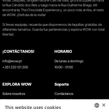
vistas. Después, dirígete hacia el Cais de Gaia, gira a la izquierda hacia
la Rua Cândido dos Reis y luego hacia la Rua Guilherme Braga. Allí
encontrarás The Chocolate Experience y, un poco más arriba, el resto
de WOW. ¡Disfruta de la visita!
Si llevas equipaje, recuerda que disponemos de taquillas gratuitas de
diferentes tamaños. Guarda tus pertenencias y explora WOW con total
libertad.
¡CONTÁCTANOS!
HORARIO
info@wow.pt
De lunes a domingo
+351 220 121 200
10:00 - 01:00
EXPLORA WOW
Soporte
Sobre nosotros
Contáctanos
Museos
Preguntas frecuentes
×
This website uses cookies
Agenda
Términos y condiciones