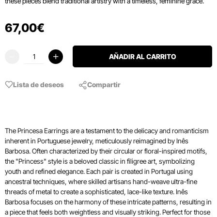
these pieces blend traditional artistry with a timeless, feminine grace.
67
,
00
€
AÑADIR AL CARRITO
Lista de deseos
Compartir
The Princesa Earrings are a testament to the delicacy and romanticism
inherent in Portuguese jewelry, meticulously reimagined by Inês
Barbosa. Often characterized by their circular or floral-inspired motifs,
the "Princess" style is a beloved classic in filigree art, symbolizing
youth and refined elegance. Each pair is created in Portugal using
ancestral techniques, where skilled artisans hand-weave ultra-fine
threads of metal to create a sophisticated, lace-like texture. Inês
Barbosa focuses on the harmony of these intricate patterns, resulting in
a piece that feels both weightless and visually striking. Perfect for those