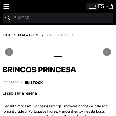
ES
INICIO
/
TIENDA ONLINE
/
BRINCOS PRINCESA
BRINCOS PRINCESA
#7428699
EN STOCK
Escribir una reseña
Elegant "Princesa" (Princess) earrings, showcasing the delicate and
romantic side of Portuguese filigree. Handcrafted by Inês Barbosa,