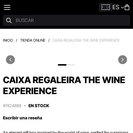
ES
INICIO
/
TIENDA ONLINE
/
CAIXA REGALEIRA THE WINE EXPERIENCE
CAIXA REGALEIRA THE WINE
EXPERIENCE
#7424888
EN STOCK
Escribir una reseña
An elegant gift box inspired by the world of wine, perfect for surprising