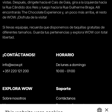
vistas. Después, dirígete hacia el Cais de Gaia, gira a la izquierda hacia
la Rua Cândido dos Reis y luego hacia la Rua Guilherme Braga. Allí
encontrarás The Chocolate Experience y, un poco más arriba, el resto
de WOW. ¡Disfruta de la visita!
Si llevas equipaje, recuerda que disponemos de taquillas gratuitas de
diferentes tamaños. Guarda tus pertenencias y explora WOW con total
libertad.
¡CONTÁCTANOS!
HORARIO
info@wow.pt
De lunes a domingo
+351 220 121 200
10:00 - 01:00
EXPLORA WOW
Soporte
Sobre nosotros
Contáctanos
Museos
Preguntas frecuentes
×
Agenda
Términos y condiciones