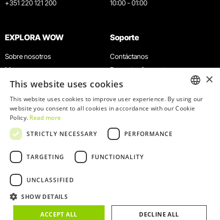
+351 220 121 200
10:00 - 01:00
EXPLORA WOW
Soporte
Sobre nosotros
Contáctanos
Museos
Preguntas frecuentes
×
This website uses cookies
Agenda
Términos y condiciones
Noticias
Política de privacidad y cookies
This website uses cookies to improve user experience. By using our
ENGLISH
website you consent to all cookies in accordance with our Cookie
Restaurantes
Trabaja con nosotros
Policy.
Read more
Tarjeta WOW
Canal de denuncias
PORTUGUESE
STRICTLY NECESSARY
PERFORMANCE
Grupos y eventos
Libro de reclamaciones
Servicio educativo
TARGETING
FUNCTIONALITY
UNCLASSIFIED
SHOW DETAILS
© 2026
WOW
ACCEPT ALL
DECLINE ALL