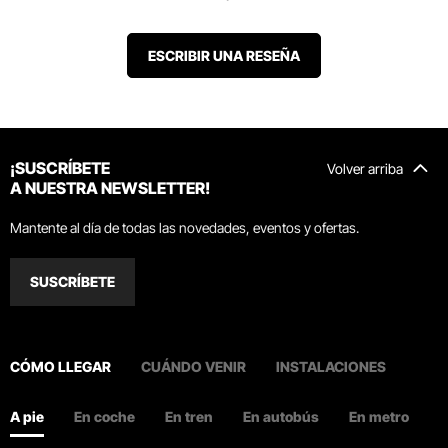
ESCRIBIR UNA RESEÑA
¡SUSCRÍBETE
Volver arriba
A NUESTRA NEWSLETTER!
Mantente al día de todas las novedades, eventos y ofertas.
SUSCRÍBETE
CÓMO LLEGAR
CUÁNDO VENIR
INSTALACIONES
A pie
En coche
En tren
En autobús
En metro