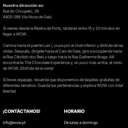
Nuestra dirección es:
Rua do Choupelo, 39
4400-088 Vila Nova de Gaia
Si vienes desde la Ribeira de Porto, tardarás entre 15 y 20 minutos en
llegar a WOW.
Camina hacia el puente Luís I, cruza por el nivel inferior y disfruta de las
vistas. Después, dirígete hacia el Cais de Gaia, gira a la izquierda hacia
la Rua Cândido dos Reis y luego hacia la Rua Guilherme Braga. Allí
encontrarás The Chocolate Experience y, un poco más arriba, el resto
de WOW. ¡Disfruta de la visita!
Si llevas equipaje, recuerda que disponemos de taquillas gratuitas de
diferentes tamaños. Guarda tus pertenencias y explora WOW con total
libertad.
¡CONTÁCTANOS!
HORARIO
info@wow.pt
De lunes a domingo