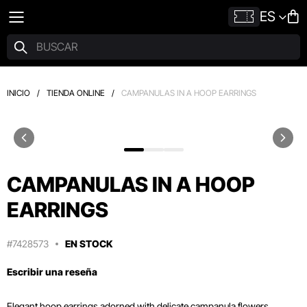
ES
INICIO
/
TIENDA ONLINE
/
CAMPANULAS IN A HOOP EARRINGS
CAMPANULAS IN A HOOP
EARRINGS
#7428573
EN STOCK
Escribir una reseña
Elegant hoop earrings adorned with delicate campanula flowers,