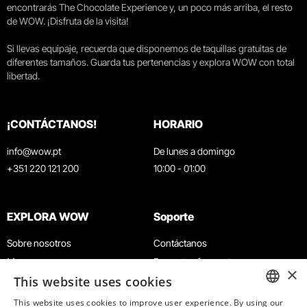
encontrarás The Chocolate Experience y, un poco más arriba, el resto
de WOW. ¡Disfruta de la visita!
Si llevas equipaje, recuerda que disponemos de taquillas gratuitas de
diferentes tamaños. Guarda tus pertenencias y explora WOW con total
libertad.
¡CONTÁCTANOS!
HORARIO
info@wow.pt
De lunes a domingo
+351 220 121 200
10:00 - 01:00
EXPLORA WOW
Soporte
Sobre nosotros
Contáctanos
Museos
Preguntas frecuentes
×
This website uses cookies
Agenda
Términos y condiciones
Noticias
Política de privacidad y cookies
This website uses cookies to improve user experience. By using our