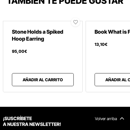
TAMBIÉN TE PUEDE GUSTAR
Stone Holds a Spiked
Book What is 
Hoop Earring
13
,
10
€
95
,
00
€
AÑADIR AL CARRITO
AÑADIR AL 
¡SUSCRÍBETE
Volver arriba
A NUESTRA NEWSLETTER!