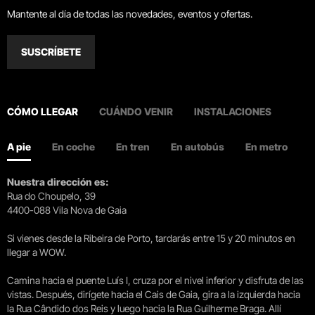
Mantente al día de todas las novedades, eventos y ofertas.
SUSCRÍBETE
CÓMO LLEGAR
CUÁNDO VENIR
INSTALACIONES
A pie
En coche
En tren
En autobús
En metro
Nuestra dirección es:
Rua do Choupelo, 39
4400-088 Vila Nova de Gaia
Si vienes desde la Ribeira de Porto, tardarás entre 15 y 20 minutos en
llegar a WOW.
Camina hacia el puente Luís I, cruza por el nivel inferior y disfruta de las
vistas. Después, dirígete hacia el Cais de Gaia, gira a la izquierda hacia
la Rua Cândido dos Reis y luego hacia la Rua Guilherme Braga. Allí