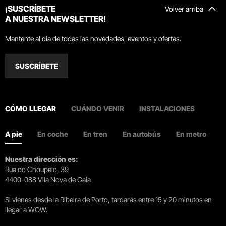
¡SUSCRÍBETE
Volver arriba
A NUESTRA NEWSLETTER!
Mantente al día de todas las novedades, eventos y ofertas.
SUSCRÍBETE
CÓMO LLEGAR
CUÁNDO VENIR
INSTALACIONES
A pie
En coche
En tren
En autobús
En metro
Nuestra dirección es:
Rua do Choupelo, 39
4400-088 Vila Nova de Gaia
Si vienes desde la Ribeira de Porto, tardarás entre 15 y 20 minutos en
llegar a WOW.