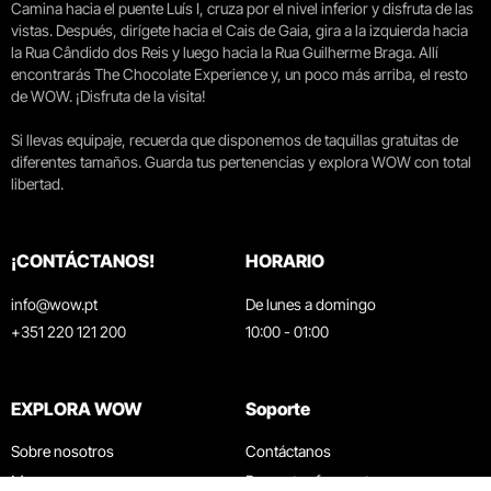
Camina hacia el puente Luís I, cruza por el nivel inferior y disfruta de las
vistas. Después, dirígete hacia el Cais de Gaia, gira a la izquierda hacia
la Rua Cândido dos Reis y luego hacia la Rua Guilherme Braga. Allí
encontrarás The Chocolate Experience y, un poco más arriba, el resto
de WOW. ¡Disfruta de la visita!
Si llevas equipaje, recuerda que disponemos de taquillas gratuitas de
diferentes tamaños. Guarda tus pertenencias y explora WOW con total
libertad.
¡CONTÁCTANOS!
HORARIO
info@wow.pt
De lunes a domingo
+351 220 121 200
10:00 - 01:00
EXPLORA WOW
Soporte
Sobre nosotros
Contáctanos
Museos
Preguntas frecuentes