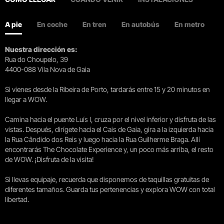
A pie
En coche
En tren
En autobús
En metro
Nuestra dirección es:
Rua do Choupelo, 39
4400-088 Vila Nova de Gaia
Si vienes desde la Ribeira de Porto, tardarás entre 15 y 20 minutos en
llegar a WOW.
Camina hacia el puente Luís I, cruza por el nivel inferior y disfruta de las
vistas. Después, dirígete hacia el Cais de Gaia, gira a la izquierda hacia
la Rua Cândido dos Reis y luego hacia la Rua Guilherme Braga. Allí
encontrarás The Chocolate Experience y, un poco más arriba, el resto
de WOW. ¡Disfruta de la visita!
Si llevas equipaje, recuerda que disponemos de taquillas gratuitas de
diferentes tamaños. Guarda tus pertenencias y explora WOW con total
libertad.