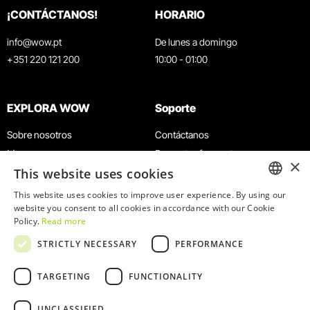
¡CONTÁCTANOS!
HORARIO
info@wow.pt
De lunes a domingo
+351 220 121 200
10:00 - 01:00
EXPLORA WOW
Soporte
Sobre nosotros
Contáctanos
Museos
Preguntas frecuentes
×
This website uses cookies
Agenda
Términos y condiciones
Noticias
Política de privacidad y cookies
This website uses cookies to improve user experience. By using our
ENGLISH
website you consent to all cookies in accordance with our Cookie
Restaurantes
Trabaja con nosotros
Policy.
Read more
Tarjeta WOW
Canal de denuncias
PORTUGUESE
STRICTLY NECESSARY
PERFORMANCE
Grupos y eventos
Libro de reclamaciones
Servicio educativo
TARGETING
FUNCTIONALITY
UNCLASSIFIED