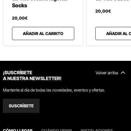
Socks
20
,
00
€
20
,
00
€
AÑADIR AL CARRITO
AÑADIR AL 
¡SUSCRÍBETE
Volver arriba
A NUESTRA NEWSLETTER!
Mantente al día de todas las novedades, eventos y ofertas.
SUSCRÍBETE
CÓMO LLEGAR
CUÁNDO VENIR
INSTALACIONES