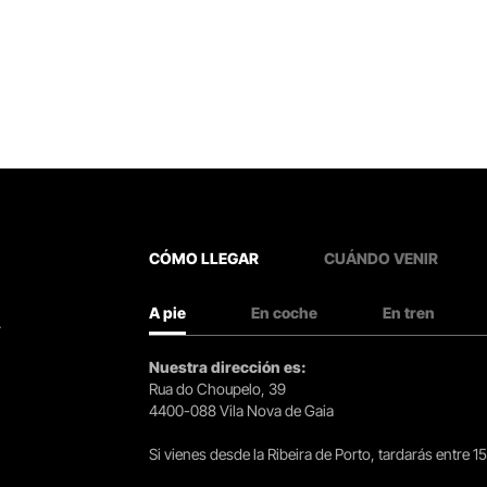
CÓMO LLEGAR
CUÁNDO VENIR
A pie
En coche
En tren
.
Nuestra dirección es:
Rua do Choupelo, 39
4400-088 Vila Nova de Gaia
Si vienes desde la Ribeira de Porto, tardarás entre 