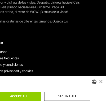
ior y disfruta de las vistas. Después, dirígete hacia el Cais
 Reis y luego hacia la Rua Guilherme Braga. Allí
arriba, el resto de WOW. ¡Disfruta de la visita!
llas gratuitas de diferentes tamaños. Guarda tus
te
tanos
as frecuentes
s y condiciones
 de privacidad y cookies
 con nosotros
×
e denuncias
e reclamaciones
ENGLISH
ACCEPT ALL
DECLINE ALL
PORTUGUESE