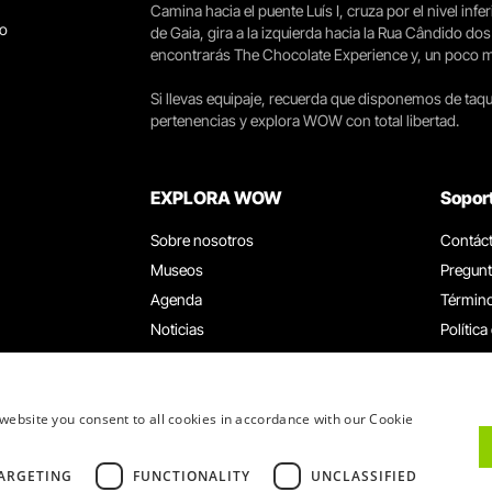
Camina hacia el puente Luís I, cruza por el nivel infer
go
de Gaia, gira a la izquierda hacia la Rua Cândido dos
encontrarás The Chocolate Experience y, un poco más 
Si llevas equipaje, recuerda que disponemos de taqui
pertenencias y explora WOW con total libertad.
EXPLORA WOW
Sopor
Sobre nosotros
Contác
Museos
Pregunt
Agenda
Término
Noticias
Política
Restaurantes
Trabaja
Tarjeta WOW
Canal d
Grupos y eventos
Libro d
website you consent to all cookies in accordance with our Cookie
Servicio educativo
ARGETING
FUNCTIONALITY
UNCLASSIFIED