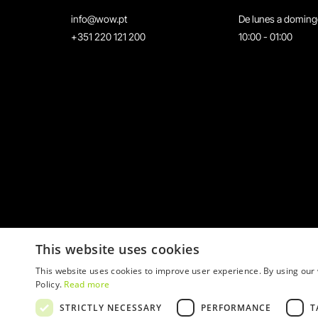
info@wow.pt
De lunes a domin
+351 220 121 200
10:00 - 01:00
This website uses cookies
This website uses cookies to improve user experience. By using our 
Policy.
Read more
STRICTLY NECESSARY
PERFORMANCE
T