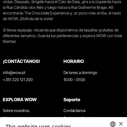
vistas. Después, dirígete hacia el Cais de Gaia, gira a la izquierda hacia
la Rua Cândido dos Reis y luego hacia la Rua Guilherme Braga. Allí
encontrarás The Chocolate Experience y, un poco más arriba, el resto
de WOW. ¡Disfruta de la visita!
Si llevas equipaje, recuerda que disponemos de taquillas gratuitas de
diferentes tamaños. Guarda tus pertenencias y explora WOW con total
libertad.
¡CONTÁCTANOS!
HORARIO
info@wow.pt
De lunes a domingo
+351 220 121 200
10:00 - 01:00
EXPLORA WOW
Soporte
Sobre nosotros
Contáctanos
Museos
Preguntas frecuentes
×
This website uses cookies
Agenda
Términos y condiciones