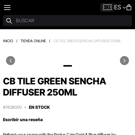
ES
INICIO
/
TIENDA ONLINE
/
CB TILE GREEN SENCHA DIFFUSER 250ML
CB TILE GREEN SENCHA
DIFFUSER 250ML
#7438000
EN STOCK
Escribir una reseña
Refresh your space with the Portus Cale Gold & Blue diffuser by