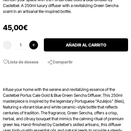
Castelbel. A 250ml luxury diffuser with a revitalizing Green Sencha
scent in an artisanal tile-inspired bottle.
45
,
00
€
AÑADIR AL CARRITO
Lista de deseos
Compartir
Infuse your home with the serene and revitalizing essence of the
Castelbel Portus Cale Gold & Blue Green Sencha Diffuser. This 250ml
masterpiece is inspired by the legendary Portuguese "Azulejos" (tiles),
featuring a vibrant blue and white ceramic-style bottle that reflects
centuries of tradition. The fragrance, Green Sencha, offers a crisp,
herbal, and citrusy bouquet that mimics the calming ritual of premium
green tea. Hand-finished by Castelbel's skilled artisans, this diffuser
uses high-quality essential oils and natural reeds to provide a steady,