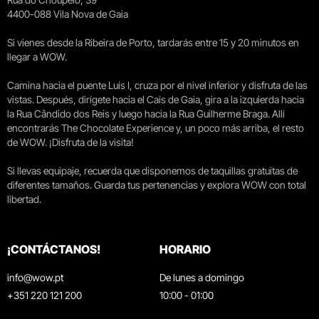
4400-088 Vila Nova de Gaia
Si vienes desde la Ribeira de Porto, tardarás entre 15 y 20 minutos en
llegar a WOW.
Camina hacia el puente Luís I, cruza por el nivel inferior y disfruta de las
vistas. Después, dirígete hacia el Cais de Gaia, gira a la izquierda hacia
la Rua Cândido dos Reis y luego hacia la Rua Guilherme Braga. Allí
encontrarás The Chocolate Experience y, un poco más arriba, el resto
de WOW. ¡Disfruta de la visita!
Si llevas equipaje, recuerda que disponemos de taquillas gratuitas de
diferentes tamaños. Guarda tus pertenencias y explora WOW con total
libertad.
¡CONTÁCTANOS!
HORARIO
info@wow.pt
De lunes a domingo
+351 220 121 200
10:00 - 01:00