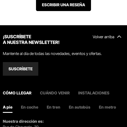
ESCRIBIR UNA RESEÑA
¡SUSCRÍBETE
Volver arriba
A NUESTRA NEWSLETTER!
Mantente al día de todas las novedades, eventos y ofertas.
SUSCRÍBETE
CÓMO LLEGAR
CUÁNDO VENIR
INSTALACIONES
A pie
En coche
En tren
En autobús
En metro
Nuestra dirección es:
Rua do Choupelo, 39