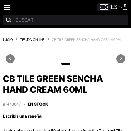
ES
INICIO
/
TIENDA ONLINE
/
CB TILE GREEN SENCHA HAND CREAM 60ML
CB TILE GREEN SENCHA
HAND CREAM 60ML
#7443847
EN STOCK
Escribir una reseña
A refreshing and hydrating 60ml hand cream from the Castelbel Tile