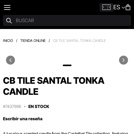
ES
INICIO
/
TIENDA ONLINE
/
CB TILE SANTAL TONKA CANDLE
CB TILE SANTAL TONKA
CANDLE
#7437996
EN STOCK
Escribir una reseña
A luxurious scented candle from the Castelbel Tile collection, featuring