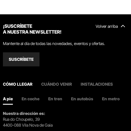
¡SUSCRÍBETE
Volver arriba
A NUESTRA NEWSLETTER!
Mantente al día de todas las novedades, eventos y ofertas.
SUSCRÍBETE
CÓMO LLEGAR
CUÁNDO VENIR
INSTALACIONES
A pie
En coche
En tren
En autobús
En metro
Nuestra dirección es:
Rua do Choupelo, 39
4400-088 Vila Nova de Gaia