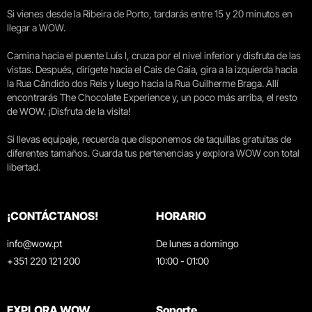
Si vienes desde la Ribeira de Porto, tardarás entre 15 y 20 minutos en
llegar a WOW.
Camina hacia el puente Luís I, cruza por el nivel inferior y disfruta de las
vistas. Después, dirígete hacia el Cais de Gaia, gira a la izquierda hacia
la Rua Cândido dos Reis y luego hacia la Rua Guilherme Braga. Allí
encontrarás The Chocolate Experience y, un poco más arriba, el resto
de WOW. ¡Disfruta de la visita!
Si llevas equipaje, recuerda que disponemos de taquillas gratuitas de
diferentes tamaños. Guarda tus pertenencias y explora WOW con total
libertad.
¡CONTÁCTANOS!
HORARIO
info@wow.pt
De lunes a domingo
+351 220 121 200
10:00 - 01:00
EXPLORA WOW
Soporte