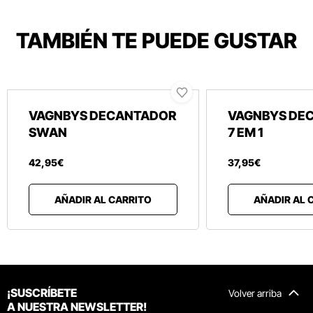
TAMBIÉN TE PUEDE GUSTAR
VAGNBYS DECANTADOR
VAGNBYS DE
SWAN
7 EM 1
42
,
95
€
37
,
95
€
AÑADIR AL CARRITO
AÑADIR AL 
¡SUSCRÍBETE
Volver arriba
A NUESTRA NEWSLETTER!