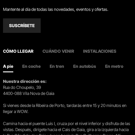
Mantente al día de todas las novedades, eventos y ofertas.
SUSCRÍBETE
CÓMO LLEGAR
CUÁNDO VENIR
INSTALACIONES
A pie
En coche
En tren
En autobús
En metro
Nuestra dirección es:
Rua do Choupelo, 39
4400-088 Vila Nova de Gaia
Si vienes desde la Ribeira de Porto, tardarás entre 15 y 20 minutos en
llegar a WOW.
Camina hacia el puente Luís I, cruza por el nivel inferior y disfruta de las
vistas. Después, dirígete hacia el Cais de Gaia, gira a la izquierda hacia