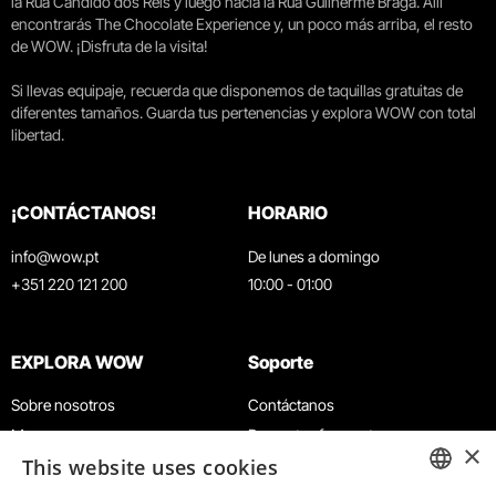
la Rua Cândido dos Reis y luego hacia la Rua Guilherme Braga. Allí
encontrarás The Chocolate Experience y, un poco más arriba, el resto
de WOW. ¡Disfruta de la visita!
Si llevas equipaje, recuerda que disponemos de taquillas gratuitas de
diferentes tamaños. Guarda tus pertenencias y explora WOW con total
libertad.
¡CONTÁCTANOS!
HORARIO
info@wow.pt
De lunes a domingo
+351 220 121 200
10:00 - 01:00
EXPLORA WOW
Soporte
Sobre nosotros
Contáctanos
Museos
Preguntas frecuentes
×
This website uses cookies
Agenda
Términos y condiciones
Noticias
Política de privacidad y cookies