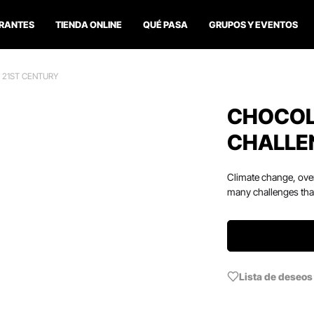
RANTES
TIENDA ONLINE
QUÉ PASA
GRUPOS Y EVENTOS
 21ST CENTURY
CHOCOL
CHALLEN
Climate change, overe
many challenges that
Lista de deseos