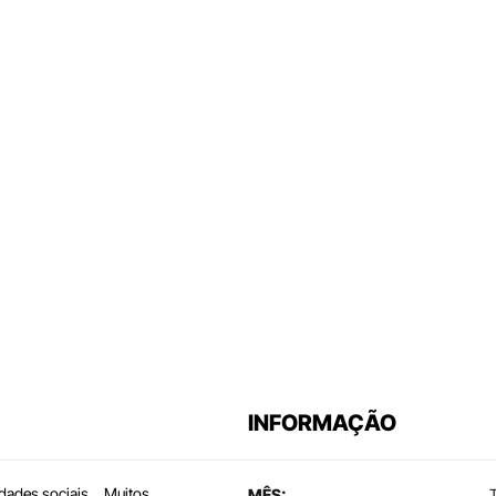
INFORMAÇÃO
ldades sociais… Muitos
MÊS: