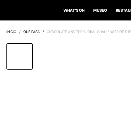
WHAT'S ON
MUSEO
RESTAU
INICIO
/
QUÉ PASA
/
CHOCOLATE AND THE GLOBAL CHALLENGES OF THE