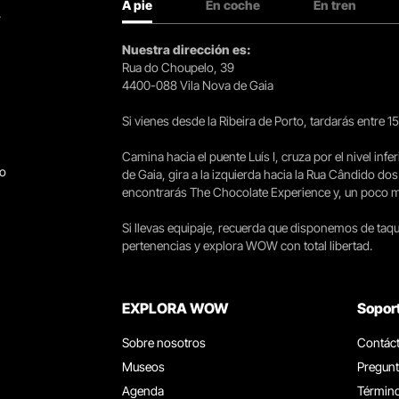
A pie
En coche
En tren
.
Nuestra dirección es:
Rua do Choupelo, 39
4400-088 Vila Nova de Gaia
Si vienes desde la Ribeira de Porto, tardarás entre 
Camina hacia el puente Luís I, cruza por el nivel infer
go
de Gaia, gira a la izquierda hacia la Rua Cândido dos
encontrarás The Chocolate Experience y, un poco más 
Si llevas equipaje, recuerda que disponemos de taqui
pertenencias y explora WOW con total libertad.
EXPLORA WOW
Sopor
Sobre nosotros
Contác
Museos
Pregunt
Agenda
Término