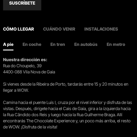
SUSCRÍBETE
CÓMO LLEGAR
CUÁNDO VENIR
INSTALACIONES
A pie
En coche
En tren
En autobús
En metro
Nuestra dirección es:
Rua do Choupelo, 39
4400-088 Vila Nova de Gaia
Si vienes desde la Ribeira de Porto, tardarás entre 15 y 20 minutos en
llegar a WOW.
Camina hacia el puente Luís I, cruza por el nivel inferior y disfruta de las
vistas. Después, dirígete hacia el Cais de Gaia, gira a la izquierda hacia
la Rua Cândido dos Reis y luego hacia la Rua Guilherme Braga. Allí
encontrarás The Chocolate Experience y, un poco más arriba, el resto
de WOW. ¡Disfruta de la visita!