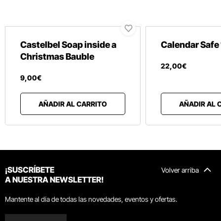
Castelbel Soap inside a
Calendar Safe
Christmas Bauble
22
,
00
€
9
,
00
€
AÑADIR AL CARRITO
AÑADIR AL 
¡SUSCRÍBETE
Volver arriba
A NUESTRA NEWSLETTER!
Mantente al día de todas las novedades, eventos y ofertas.