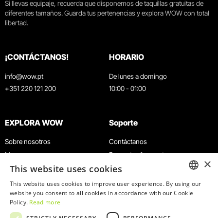
Si llevas equipaje, recuerda que disponemos de taquillas gratuitas de
diferentes tamaños. Guarda tus pertenencias y explora WOW con total
libertad.
¡CONTÁCTANOS!
HORARIO
info@wow.pt
De lunes a domingo
+351 220 121 200
10:00 - 01:00
EXPLORA WOW
Soporte
Sobre nosotros
Contáctanos
Museos
Preguntas frecuentes
×
This website uses cookies
Agenda
Términos y condiciones
Noticias
Política de privacidad y cookies
This website uses cookies to improve user experience. By using our
ENGLISH
website you consent to all cookies in accordance with our Cookie
Restaurantes
Trabaja con nosotros
Policy.
Read more
Tarjeta WOW
Canal de denuncias
PORTUGUESE