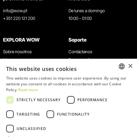
info@wow.pt
De lunes a domingo
+351 220 121 200
10:00 - 01:00
EXPLORA WOW
Soporte
Sobre nosotros
Contáctanos
Museos
Preguntas frecuentes
×
This website uses cookies
Agenda
Términos y condiciones
Noticias
Política de privacidad y cookies
This website uses cookies to improve user experience. By using our
ENGLISH
website you consent to all cookies in accordance with our Cookie
Restaurantes
Trabaja con nosotros
Policy.
Read more
Tarjeta WOW
Canal de denuncias
PORTUGUESE
STRICTLY NECESSARY
PERFORMANCE
Grupos y eventos
Libro de reclamaciones
Servicio educativo
TARGETING
FUNCTIONALITY
UNCLASSIFIED