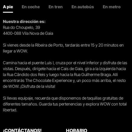
A pie
En coche
En tren
En autobús
En metro
Nuestra dirección es:
Rua do Choupelo, 39
4400-088 Vila Nova de Gaia
Si vienes desde la Ribeira de Porto, tardarás entre 15 y 20 minutos en
llegar a WOW.
Camina hacia el puente Luís I, cruza por el nivel inferior y disfruta de las
vistas. Después, dirígete hacia el Cais de Gaia, gira a la izquierda hacia
la Rua Cândido dos Reis y luego hacia la Rua Guilherme Braga. Allí
encontrarás The Chocolate Experience y, un poco más arriba, el resto
de WOW. ¡Disfruta de la visita!
Si llevas equipaje, recuerda que disponemos de taquillas gratuitas de
diferentes tamaños. Guarda tus pertenencias y explora WOW con total
libertad.
¡CONTÁCTANOS!
HORARIO