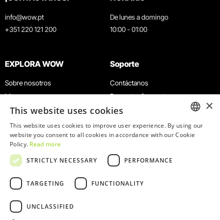
info@wow.pt
De lunes a domingo
+351 220 121 200
10:00 - 01:00
EXPLORA WOW
Soporte
Sobre nosotros
Contáctanos
Museos
Preguntas frecuentes
×
This website uses cookies
Agenda
Términos y condiciones
Noticias
Política de privacidad y cookies
This website uses cookies to improve user experience. By using our
ENGLISH
website you consent to all cookies in accordance with our Cookie
Restaurantes
Trabaja con nosotros
Policy.
Read more
Tarjeta WOW
Canal de denuncias
PORTUGUESE
STRICTLY NECESSARY
PERFORMANCE
Grupos y eventos
Libro de reclamaciones
Servicio educativo
TARGETING
FUNCTIONALITY
UNCLASSIFIED