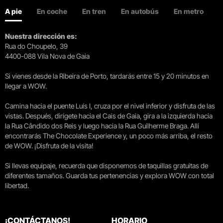
A pie
En coche
En tren
En autobús
En metro
Nuestra dirección es:
Rua do Choupelo, 39
4400-088 Vila Nova de Gaia
Si vienes desde la Ribeira de Porto, tardarás entre 15 y 20 minutos en
llegar a WOW.
Camina hacia el puente Luís I, cruza por el nivel inferior y disfruta de las
vistas. Después, dirígete hacia el Cais de Gaia, gira a la izquierda hacia
la Rua Cândido dos Reis y luego hacia la Rua Guilherme Braga. Allí
encontrarás The Chocolate Experience y, un poco más arriba, el resto
de WOW. ¡Disfruta de la visita!
Si llevas equipaje, recuerda que disponemos de taquillas gratuitas de
diferentes tamaños. Guarda tus pertenencias y explora WOW con total
libertad.
¡CONTÁCTANOS!
HORARIO