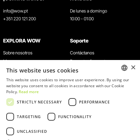
info@wow.pt
De lunes a domingo
+351 220 121 200
10:00 - 01:00
EXPLORA WOW
Soporte
Sobre nosotros
Contáctanos
Museos
Preguntas frecuentes
×
This website uses cookies
Agenda
Términos y condiciones
Noticias
Política de privacidad y cookies
This website uses cookies to improve user experience. By using our
ENGLISH
website you consent to all cookies in accordance with our Cookie
Restaurantes
Trabaja con nosotros
Policy.
Read more
Tarjeta WOW
Canal de denuncias
PORTUGUESE
STRICTLY NECESSARY
PERFORMANCE
Grupos y eventos
Libro de reclamaciones
Servicio educativo
TARGETING
FUNCTIONALITY
UNCLASSIFIED