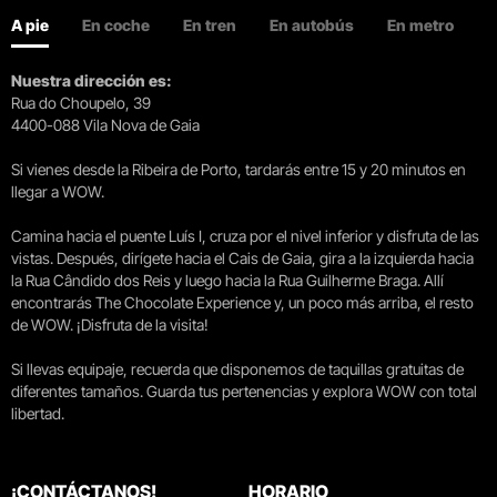
A pie
En coche
En tren
En autobús
En metro
Nuestra dirección es:
Rua do Choupelo, 39
4400-088 Vila Nova de Gaia
Si vienes desde la Ribeira de Porto, tardarás entre 15 y 20 minutos en
llegar a WOW.
Camina hacia el puente Luís I, cruza por el nivel inferior y disfruta de las
vistas. Después, dirígete hacia el Cais de Gaia, gira a la izquierda hacia
la Rua Cândido dos Reis y luego hacia la Rua Guilherme Braga. Allí
encontrarás The Chocolate Experience y, un poco más arriba, el resto
de WOW. ¡Disfruta de la visita!
Si llevas equipaje, recuerda que disponemos de taquillas gratuitas de
diferentes tamaños. Guarda tus pertenencias y explora WOW con total
libertad.
¡CONTÁCTANOS!
HORARIO