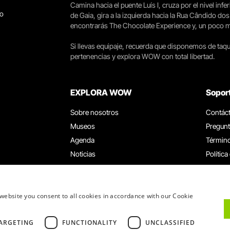
Camina hacia el puente Luís I, cruza por el nivel infer
go
de Gaia, gira a la izquierda hacia la Rua Cândido dos
encontrarás The Chocolate Experience y, un poco más 
Si llevas equipaje, recuerda que disponemos de taqui
pertenencias y explora WOW con total libertad.
EXPLORA WOW
Sopor
Sobre nosotros
Contác
Museos
Pregunt
Agenda
Término
Noticias
Política
Restaurantes
Trabaja
Tarjeta WOW
Canal d
Grupos y eventos
Libro d
website you consent to all cookies in accordance with our Cookie
Servicio educativo
ARGETING
FUNCTIONALITY
UNCLASSIFIED