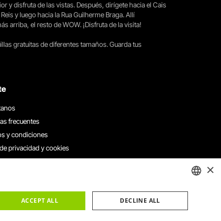
ior y disfruta de las vistas. Después, dirígete hacia el Cais
 Reis y luego hacia la Rua Guilherme Braga. Allí
arriba, el resto de WOW. ¡Disfruta de la visita!
llas gratuitas de diferentes tamaños. Guarda tus
te
tanos
as frecuentes
s y condiciones
 de privacidad y cookies
 con nosotros
×
e denuncias
e reclamaciones
ENGLISH
ACCEPT ALL
DECLINE ALL
PORTUGUESE