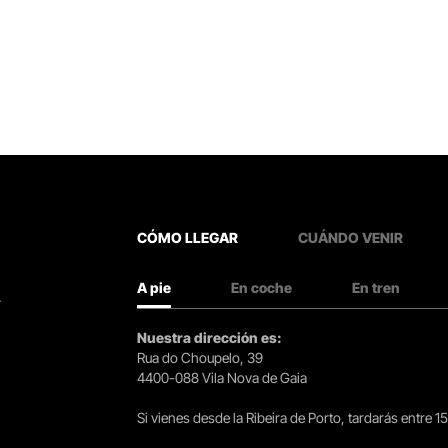
CÓMO LLEGAR
CUÁNDO VENIR
A pie
En coche
En tren
.
Nuestra dirección es:
Rua do Choupelo, 39
4400-088 Vila Nova de Gaia
Si vienes desde la Ribeira de Porto, tardarás entre 