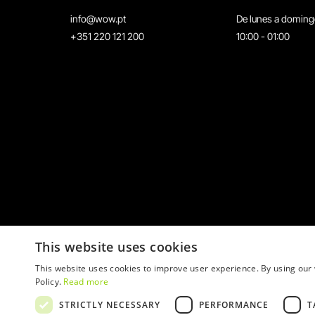
info@wow.pt
De lunes a domin
+351 220 121 200
10:00 - 01:00
This website uses cookies
This website uses cookies to improve user experience. By using our 
Policy.
Read more
STRICTLY NECESSARY
PERFORMANCE
T