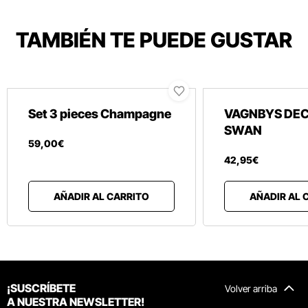
TAMBIÉN TE PUEDE GUSTAR
Set 3 pieces Champagne
VAGNBYS DE
SWAN
59
,
00
€
42
,
95
€
AÑADIR AL CARRITO
AÑADIR AL 
¡SUSCRÍBETE
Volver arriba
A NUESTRA NEWSLETTER!