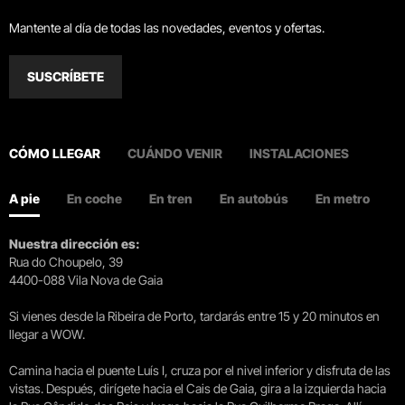
Mantente al día de todas las novedades, eventos y ofertas.
SUSCRÍBETE
CÓMO LLEGAR
CUÁNDO VENIR
INSTALACIONES
A pie
En coche
En tren
En autobús
En metro
Nuestra dirección es:
Rua do Choupelo, 39
4400-088 Vila Nova de Gaia
Si vienes desde la Ribeira de Porto, tardarás entre 15 y 20 minutos en
llegar a WOW.
Camina hacia el puente Luís I, cruza por el nivel inferior y disfruta de las
vistas. Después, dirígete hacia el Cais de Gaia, gira a la izquierda hacia