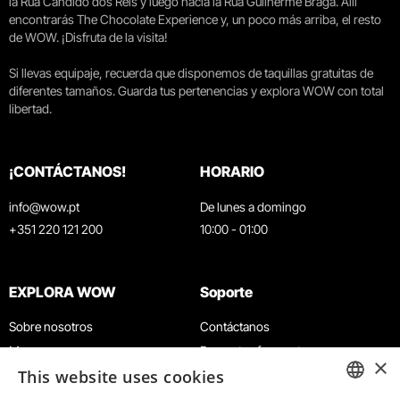
la Rua Cândido dos Reis y luego hacia la Rua Guilherme Braga. Allí
encontrarás The Chocolate Experience y, un poco más arriba, el resto
de WOW. ¡Disfruta de la visita!
Si llevas equipaje, recuerda que disponemos de taquillas gratuitas de
diferentes tamaños. Guarda tus pertenencias y explora WOW con total
libertad.
¡CONTÁCTANOS!
HORARIO
info@wow.pt
De lunes a domingo
+351 220 121 200
10:00 - 01:00
EXPLORA WOW
Soporte
Sobre nosotros
Contáctanos
Museos
Preguntas frecuentes
×
This website uses cookies
Agenda
Términos y condiciones
Noticias
Política de privacidad y cookies