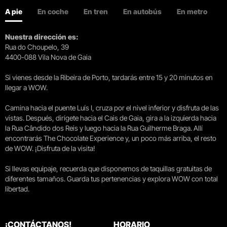
A pie
En coche
En tren
En autobús
En metro
Nuestra dirección es:
Rua do Choupelo, 39
4400-088 Vila Nova de Gaia
Si vienes desde la Ribeira de Porto, tardarás entre 15 y 20 minutos en
llegar a WOW.
Camina hacia el puente Luís I, cruza por el nivel inferior y disfruta de las
vistas. Después, dirígete hacia el Cais de Gaia, gira a la izquierda hacia
la Rua Cândido dos Reis y luego hacia la Rua Guilherme Braga. Allí
encontrarás The Chocolate Experience y, un poco más arriba, el resto
de WOW. ¡Disfruta de la visita!
Si llevas equipaje, recuerda que disponemos de taquillas gratuitas de
diferentes tamaños. Guarda tus pertenencias y explora WOW con total
libertad.
¡CONTÁCTANOS!
HORARIO