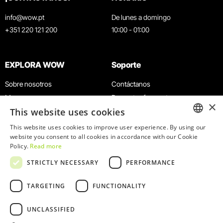
info@wow.pt
De lunes a domingo
+351 220 121 200
10:00 - 01:00
EXPLORA WOW
Soporte
Sobre nosotros
Contáctanos
Museos
Preguntas frecuentes
×
This website uses cookies
Agenda
Términos y condiciones
Noticias
Política de privacidad y cookies
This website uses cookies to improve user experience. By using our
ENGLISH
website you consent to all cookies in accordance with our Cookie
Restaurantes
Trabaja con nosotros
Policy.
Read more
Tarjeta WOW
Canal de denuncias
PORTUGUESE
STRICTLY NECESSARY
PERFORMANCE
Grupos y eventos
Libro de reclamaciones
Servicio educativo
TARGETING
FUNCTIONALITY
UNCLASSIFIED