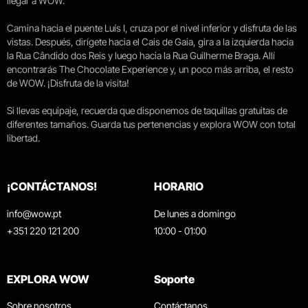
llegar a WOW.
Camina hacia el puente Luís I, cruza por el nivel inferior y disfruta de las
vistas. Después, dirígete hacia el Cais de Gaia, gira a la izquierda hacia
la Rua Cândido dos Reis y luego hacia la Rua Guilherme Braga. Allí
encontrarás The Chocolate Experience y, un poco más arriba, el resto
de WOW. ¡Disfruta de la visita!
Si llevas equipaje, recuerda que disponemos de taquillas gratuitas de
diferentes tamaños. Guarda tus pertenencias y explora WOW con total
libertad.
¡CONTÁCTANOS!
HORARIO
info@wow.pt
De lunes a domingo
+351 220 121 200
10:00 - 01:00
EXPLORA WOW
Soporte
Sobre nosotros
Contáctanos