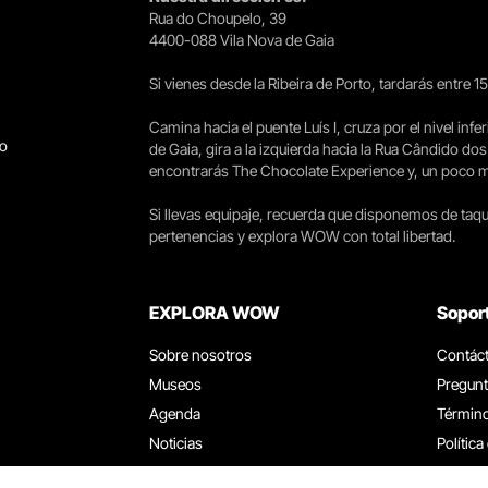
Rua do Choupelo, 39
4400-088 Vila Nova de Gaia
Si vienes desde la Ribeira de Porto, tardarás entre 
Camina hacia el puente Luís I, cruza por el nivel infer
go
de Gaia, gira a la izquierda hacia la Rua Cândido dos
encontrarás The Chocolate Experience y, un poco más 
Si llevas equipaje, recuerda que disponemos de taqui
pertenencias y explora WOW con total libertad.
EXPLORA WOW
Sopor
Sobre nosotros
Contác
Museos
Pregunt
Agenda
Término
Noticias
Política
Restaurantes
Trabaja