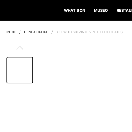
WHAT'S ON
MUSEO
RESTAU
INICIO
/
TIENDA ONLINE
/
BOX WITH SIX VINTE VINTE CHOCOLATES