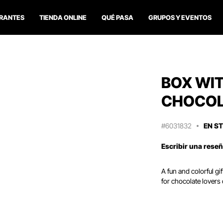
RANTES
TIENDA ONLINE
QUÉ PASA
GRUPOS Y EVENTOS
BOX WIT
CHOCOL
#6031832
EN S
Escribir una rese
A fun and colorful gi
for chocolate lovers 