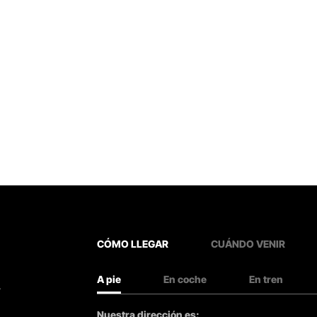
CÓMO LLEGAR
CUÁNDO VENIR
A pie
En coche
En tren
.
Nuestra dirección es: