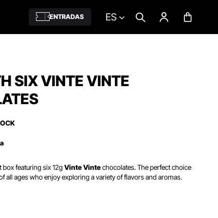
ES
ENTRADAS
H SIX VINTE VINTE
ATES
TOCK
ña
ft box featuring six 12g
Vinte Vinte
chocolates.
The perfect choice
of all ages who enjoy exploring a variety of flavors and aromas.