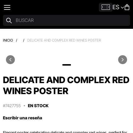
ES
INICIO
/
/
DELICATE AND COMPLEX RED WINES POSTER
DELICATE AND COMPLEX RED
WINES POSTER
#7427755
EN STOCK
Escribir una reseña
Elegant poster celebrating delicate and complex red wines, perfect for