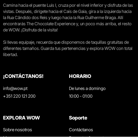
Camina hacia el puente Luís I, cruza por el nivel inferior y disfruta de las
vistas. Después, dirígete hacia el Cais de Gaia, gira a la izquierda hacia
la Rua Cândido dos Reis y luego hacia la Rua Guilherme Braga. Allí
encontrarás The Chocolate Experience y, un poco más arriba, el resto
de WOW. ¡Disfruta de la visita!
Si llevas equipaje, recuerda que disponemos de taquillas gratuitas de
diferentes tamaños. Guarda tus pertenencias y explora WOW con total
libertad.
¡CONTÁCTANOS!
HORARIO
info@wow.pt
De lunes a domingo
+351 220 121 200
10:00 - 01:00
EXPLORA WOW
Soporte
Sobre nosotros
Contáctanos
Museos
Preguntas frecuentes