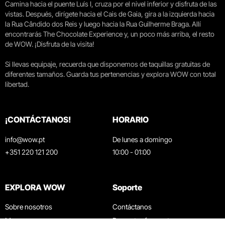
Camina hacia el puente Luís I, cruza por el nivel inferior y disfruta de las
vistas. Después, dirígete hacia el Cais de Gaia, gira a la izquierda hacia
la Rua Cândido dos Reis y luego hacia la Rua Guilherme Braga. Allí
encontrarás The Chocolate Experience y, un poco más arriba, el resto
de WOW. ¡Disfruta de la visita!
Si llevas equipaje, recuerda que disponemos de taquillas gratuitas de
diferentes tamaños. Guarda tus pertenencias y explora WOW con total
libertad.
¡CONTÁCTANOS!
HORARIO
info@wow.pt
De lunes a domingo
+351 220 121 200
10:00 - 01:00
EXPLORA WOW
Soporte
Sobre nosotros
Contáctanos
Museos
Preguntas frecuentes