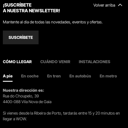
¡SUSCRÍBETE
Volver arriba
A NUESTRA NEWSLETTER!
Mantente al día de todas las novedades, eventos y ofertas.
SUSCRÍBETE
CÓMO LLEGAR
CUÁNDO VENIR
INSTALACIONES
A pie
En coche
En tren
En autobús
En metro
Nuestra dirección es:
Rua do Choupelo, 39
4400-088 Vila Nova de Gaia
Si vienes desde la Ribeira de Porto, tardarás entre 15 y 20 minutos en
llegar a WOW.