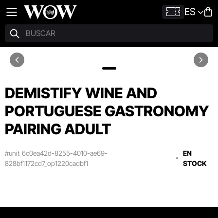
ES
DEMISTIFY WINE AND
PORTUGUESE GASTRONOMY
PAIRING ADULT
#unit_6c0ea42d-8255-4010-ae69-
EN
828bf1172cd7_op1220cadbf1
STOCK