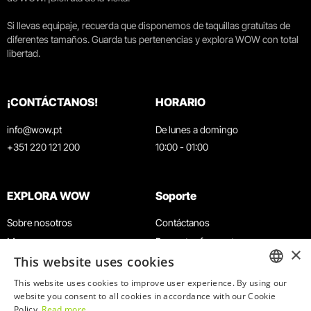
Si llevas equipaje, recuerda que disponemos de taquillas gratuitas de
diferentes tamaños. Guarda tus pertenencias y explora WOW con total
libertad.
¡CONTÁCTANOS!
HORARIO
info@wow.pt
De lunes a domingo
+351 220 121 200
10:00 - 01:00
EXPLORA WOW
Soporte
Sobre nosotros
Contáctanos
Museos
Preguntas frecuentes
×
This website uses cookies
Agenda
Términos y condiciones
Noticias
Política de privacidad y cookies
This website uses cookies to improve user experience. By using our
ENGLISH
website you consent to all cookies in accordance with our Cookie
Restaurantes
Trabaja con nosotros
Policy.
Read more