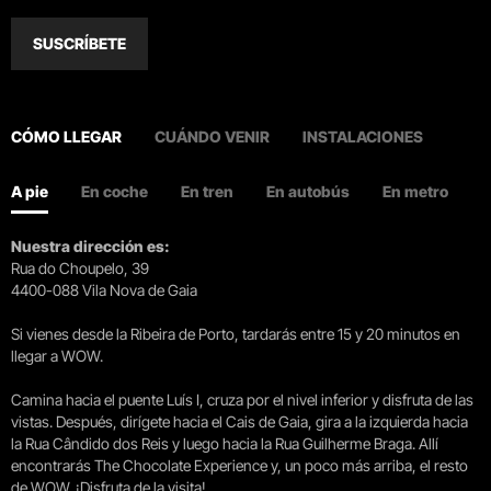
SUSCRÍBETE
CÓMO LLEGAR
CUÁNDO VENIR
INSTALACIONES
A pie
En coche
En tren
En autobús
En metro
Nuestra dirección es:
Rua do Choupelo, 39
4400-088 Vila Nova de Gaia
Si vienes desde la Ribeira de Porto, tardarás entre 15 y 20 minutos en
llegar a WOW.
Camina hacia el puente Luís I, cruza por el nivel inferior y disfruta de las
vistas. Después, dirígete hacia el Cais de Gaia, gira a la izquierda hacia
la Rua Cândido dos Reis y luego hacia la Rua Guilherme Braga. Allí
encontrarás The Chocolate Experience y, un poco más arriba, el resto
de WOW. ¡Disfruta de la visita!