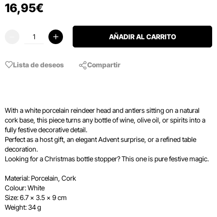
16
,
95
€
AÑADIR AL CARRITO
Lista de deseos
Compartir
With a white porcelain reindeer head and antlers sitting on a natural
cork base, this piece turns any bottle of wine, olive oil, or spirits into a
fully festive decorative detail.
Perfect as a host gift, an elegant Advent surprise, or a refined table
decoration.
Looking for a Christmas bottle stopper? This one is pure festive magic.
Material: Porcelain, Cork
Colour: White
Size: 6.7 × 3.5 × 9 cm
Weight: 34 g