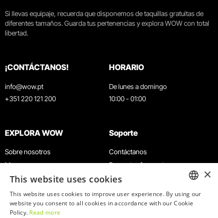
Si llevas equipaje, recuerda que disponemos de taquillas gratuitas de
diferentes tamaños. Guarda tus pertenencias y explora WOW con total
libertad.
¡CONTÁCTANOS!
HORARIO
info@wow.pt
De lunes a domingo
+351 220 121 200
10:00 - 01:00
EXPLORA WOW
Soporte
Sobre nosotros
Contáctanos
Museos
Preguntas frecuentes
×
This website uses cookies
Agenda
Términos y condiciones
Noticias
Política de privacidad y cookies
This website uses cookies to improve user experience. By using our
ENGLISH
website you consent to all cookies in accordance with our Cookie
Restaurantes
Trabaja con nosotros
Policy.
Read more
Tarjeta WOW
Canal de denuncias
PORTUGUESE