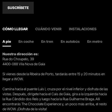
SUSCRÍBETE
CÓMO LLEGAR
CUÁNDO VENIR
INSTALACIONES
A pie
En coche
En tren
En autobús
En metro
Nuestra dirección es:
Rua do Choupelo, 39
4400-088 Vila Nova de Gaia
Si vienes desde la Ribeira de Porto, tardarás entre 15 y 20 minutos en
llegar a WOW.
Camina hacia el puente Luís I, cruza por el nivel inferior y disfruta de las
vistas. Después, dirígete hacia el Cais de Gaia, gira a la izquierda hacia
la Rua Cândido dos Reis y luego hacia la Rua Guilherme Braga. Allí
encontrarás The Chocolate Experience y, un poco más arriba, el resto
de WOW. ¡Disfruta de la visita!