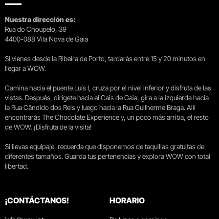
Nuestra dirección es:
Rua do Choupelo, 39
4400-088 Vila Nova de Gaia
Si vienes desde la Ribeira de Porto, tardarás entre 15 y 20 minutos en
llegar a WOW.
Camina hacia el puente Luís I, cruza por el nivel inferior y disfruta de las
vistas. Después, dirígete hacia el Cais de Gaia, gira a la izquierda hacia
la Rua Cândido dos Reis y luego hacia la Rua Guilherme Braga. Allí
encontrarás The Chocolate Experience y, un poco más arriba, el resto
de WOW. ¡Disfruta de la visita!
Si llevas equipaje, recuerda que disponemos de taquillas gratuitas de
diferentes tamaños. Guarda tus pertenencias y explora WOW con total
libertad.
¡CONTÁCTANOS!
HORARIO