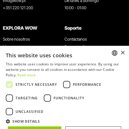
info@wow.pt
De lunes a domingo
+351 220 121 200
10:00 - 01:00
EXPLORA WOW
Soporte
Sobre nosotros
Contáctanos
Museos
Preguntas frecuentes
×
This website uses cookies
Agenda
Términos y condiciones
Noticias
Política de privacidad y cookies
This website uses cookies to improve user experience. By using our
ENGLISH
website you consent to all cookies in accordance with our Cookie
Restaurantes
Trabaja con nosotros
Policy.
Read more
Tarjeta WOW
Canal de denuncias
PORTUGUESE
STRICTLY NECESSARY
PERFORMANCE
Grupos y eventos
Libro de reclamaciones
Servicio educativo
TARGETING
FUNCTIONALITY
UNCLASSIFIED
SHOW DETAILS
© 2026
WOW