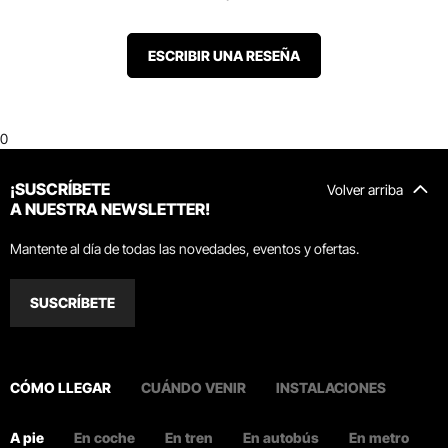
ESCRIBIR UNA RESEÑA
0
¡SUSCRÍBETE
Volver arriba
A NUESTRA NEWSLETTER!
Mantente al día de todas las novedades, eventos y ofertas.
SUSCRÍBETE
CÓMO LLEGAR
CUÁNDO VENIR
INSTALACIONES
A pie
En coche
En tren
En autobús
En metro