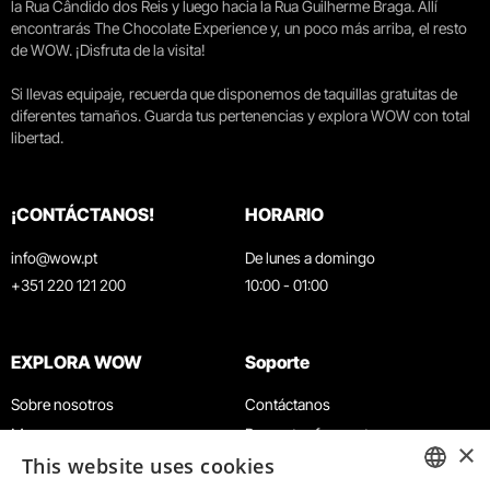
la Rua Cândido dos Reis y luego hacia la Rua Guilherme Braga. Allí
encontrarás The Chocolate Experience y, un poco más arriba, el resto
de WOW. ¡Disfruta de la visita!
Si llevas equipaje, recuerda que disponemos de taquillas gratuitas de
diferentes tamaños. Guarda tus pertenencias y explora WOW con total
libertad.
¡CONTÁCTANOS!
HORARIO
info@wow.pt
De lunes a domingo
+351 220 121 200
10:00 - 01:00
EXPLORA WOW
Soporte
Sobre nosotros
Contáctanos
Museos
Preguntas frecuentes
×
This website uses cookies
Agenda
Términos y condiciones