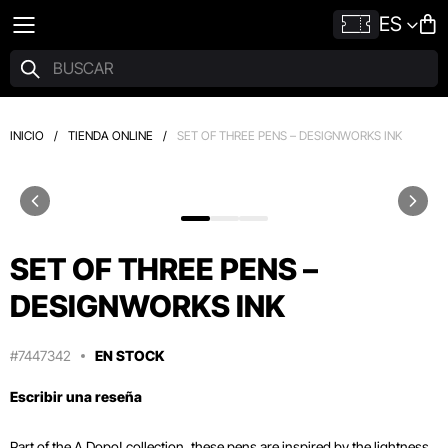
ES
INICIO
/
TIENDA ONLINE
/
SET OF THREE PENS – DESIGNWORKS INK
SET OF THREE PENS –
DESIGNWORKS INK
#7447342
EN STOCK
Escribir una reseña
Part of the A Dopo! collection, these pens are inspired by the lightness