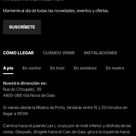
Mantente al día de todas las novedades, eventos y ofertas.
SUSCRÍBETE
CÓMO LLEGAR
CUÁNDO VENIR
INSTALACIONES
A pie
En coche
En tren
En autobús
En metro
Nuestra dirección es:
Rua do Choupelo, 39
4400-088 Vila Nova de Gaia
Si vienes desde la Ribeira de Porto, tardarás entre 15 y 20 minutos en
llegar a WOW.
Camina hacia el puente Luís I, cruza por el nivel inferior y disfruta de las
vistas. Después, dirígete hacia el Cais de Gaia, gira a la izquierda hacia