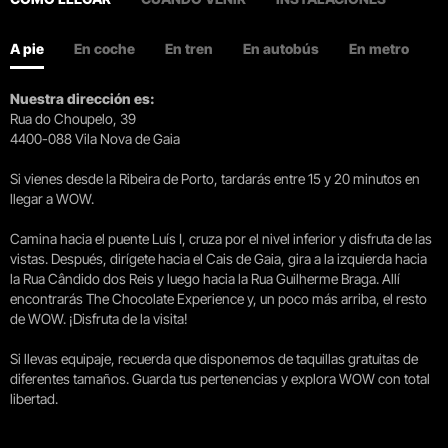
A pie
En coche
En tren
En autobús
En metro
Nuestra dirección es:
Rua do Choupelo, 39
4400-088 Vila Nova de Gaia
Si vienes desde la Ribeira de Porto, tardarás entre 15 y 20 minutos en
llegar a WOW.
Camina hacia el puente Luís I, cruza por el nivel inferior y disfruta de las
vistas. Después, dirígete hacia el Cais de Gaia, gira a la izquierda hacia
la Rua Cândido dos Reis y luego hacia la Rua Guilherme Braga. Allí
encontrarás The Chocolate Experience y, un poco más arriba, el resto
de WOW. ¡Disfruta de la visita!
Si llevas equipaje, recuerda que disponemos de taquillas gratuitas de
diferentes tamaños. Guarda tus pertenencias y explora WOW con total
libertad.