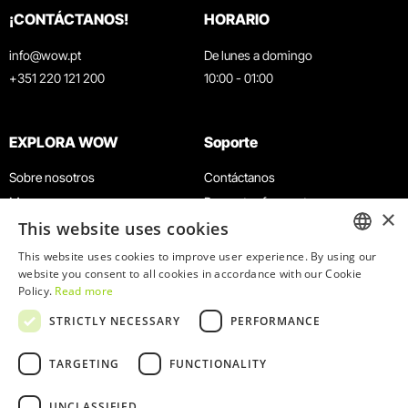
¡CONTÁCTANOS!
HORARIO
info@wow.pt
De lunes a domingo
+351 220 121 200
10:00 - 01:00
EXPLORA WOW
Soporte
Sobre nosotros
Contáctanos
Museos
Preguntas frecuentes
×
This website uses cookies
Agenda
Términos y condiciones
Noticias
Política de privacidad y cookies
This website uses cookies to improve user experience. By using our
ENGLISH
website you consent to all cookies in accordance with our Cookie
Restaurantes
Trabaja con nosotros
Policy.
Read more
Tarjeta WOW
Canal de denuncias
PORTUGUESE
STRICTLY NECESSARY
PERFORMANCE
Grupos y eventos
Libro de reclamaciones
Servicio educativo
TARGETING
FUNCTIONALITY
UNCLASSIFIED