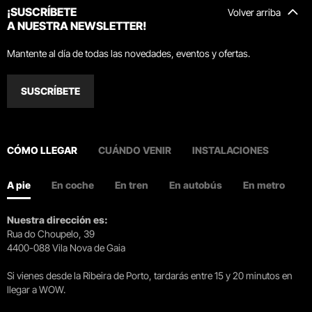
¡SUSCRÍBETE
Volver arriba
A NUESTRA NEWSLETTER!
Mantente al día de todas las novedades, eventos y ofertas.
SUSCRÍBETE
CÓMO LLEGAR
CUÁNDO VENIR
INSTALACIONES
A pie
En coche
En tren
En autobús
En metro
Nuestra dirección es:
Rua do Choupelo, 39
4400-088 Vila Nova de Gaia
Si vienes desde la Ribeira de Porto, tardarás entre 15 y 20 minutos en
llegar a WOW.