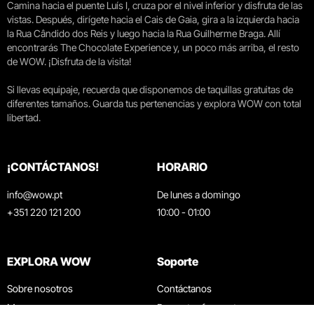
Camina hacia el puente Luís I, cruza por el nivel inferior y disfruta de las
vistas. Después, dirígete hacia el Cais de Gaia, gira a la izquierda hacia
la Rua Cândido dos Reis y luego hacia la Rua Guilherme Braga. Allí
encontrarás The Chocolate Experience y, un poco más arriba, el resto
de WOW. ¡Disfruta de la visita!
Si llevas equipaje, recuerda que disponemos de taquillas gratuitas de
diferentes tamaños. Guarda tus pertenencias y explora WOW con total
libertad.
¡CONTÁCTANOS!
HORARIO
info@wow.pt
De lunes a domingo
+351 220 121 200
10:00 - 01:00
EXPLORA WOW
Soporte
Sobre nosotros
Contáctanos
Museos
Preguntas frecuentes